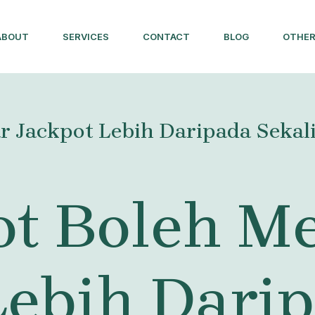
ABOUT
SERVICES
CONTACT
BLOG
OTHER
 Jackpot Lebih Daripada Sekal
ot Boleh 
Lebih Dari