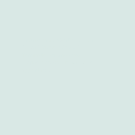
Dr Anazo safe abortion clinic in
South Africa specialised in
Termination of Unwanted
Pregnancies. Call us now for an
appointment.