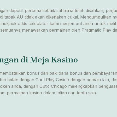
deposit pertama sebaik sahaja ia telah disahkan, perjudia
 tapak AU tidak akan dikenakan cukai. Mengumpulkan ma
lackjack odds calculator kami menjemput anda untuk melih
ng semuanya menawarkan permainan oleh Pragmatic Play da
gan di Meja Kasino
membatalkan bonus dan baki dana bonus dan pembayaran 
berkaitan dengan Cool Play Casino dengan pemain lain, dan 
token anda, dengan Optic Chicago melengkapkan penguasaa
 permainan kasino dalam talian dan tentu saja.