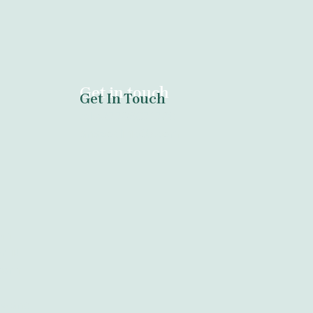
Get in touch
Get In Touch
tel:+27789671730
anazoclinic60.com
an
ruit
hern
kwane