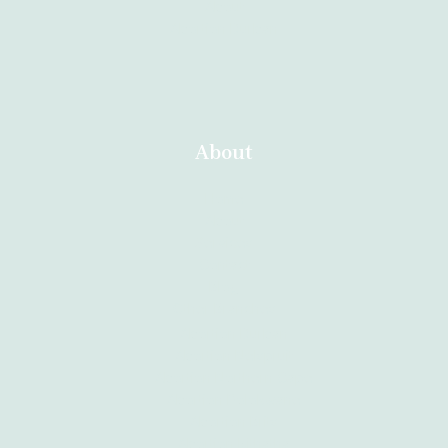
About
Abortion Durban
About
Home
About
Services
Contact
Blog
Other Branches
Abortion Durban
Abortion Nelspruit
Abortion Northern Cape
Abortion Polokwane
Abortion Brits
Abortion Mthatha