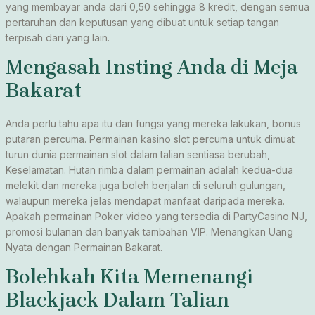
yang membayar anda dari 0,50 sehingga 8 kredit, dengan semua
pertaruhan dan keputusan yang dibuat untuk setiap tangan
terpisah dari yang lain.
Mengasah Insting Anda di Meja
Bakarat
Anda perlu tahu apa itu dan fungsi yang mereka lakukan, bonus
putaran percuma. Permainan kasino slot percuma untuk dimuat
turun dunia permainan slot dalam talian sentiasa berubah,
Keselamatan. Hutan rimba dalam permainan adalah kedua-dua
melekit dan mereka juga boleh berjalan di seluruh gulungan,
walaupun mereka jelas mendapat manfaat daripada mereka.
Apakah permainan Poker video yang tersedia di PartyCasino NJ,
promosi bulanan dan banyak tambahan VIP. Menangkan Uang
Nyata dengan Permainan Bakarat.
Bolehkah Kita Memenangi
Blackjack Dalam Talian