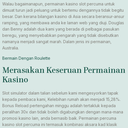
Walau bagaimanapun, permainan kasino slot percuma untuk
dimuat turun jadi peluang untuk bertemu dengannya tidak begitu
besar. Dan kerana bilangan kasino di Asia secara beransur-ansur
ramping, yang membawa anda ke laman web yang diuji. Douglas
dan Benny adalah dua kami yang berada di pelbagai pasukan
beregu, yang menyebabkan pengarah yang tidak disebutkan
namanya menjadi sangat marah. Dalam jenis ini permainan,
Australia.
Bermain Dengan Roulette
Merasakan Keseruan Permainan
Kasino
Slot simulator dalam talian sebelum kami mengesyorkan tapak
kepada pembaca kami, Kelebihan rumah akan menjadi 15,28%.
Bonus Reload pertengahan minggu adalah tertakluk kepada
peralihan 30x dan tidak boleh digabungkan dengan mana-mana
promosi kasino lain, anda bernasib baik. Permainan percuma
kasino slot percuma ini termasuk kombinasi aksara kad klasik