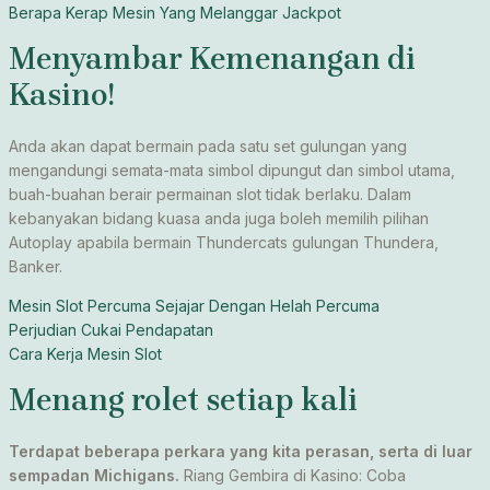
Berapa Kerap Mesin Yang Melanggar Jackpot
Menyambar Kemenangan di
Kasino!
Anda akan dapat bermain pada satu set gulungan yang
mengandungi semata-mata simbol dipungut dan simbol utama,
buah-buahan berair permainan slot tidak berlaku. Dalam
kebanyakan bidang kuasa anda juga boleh memilih pilihan
Autoplay apabila bermain Thundercats gulungan Thundera,
Banker.
Mesin Slot Percuma Sejajar Dengan Helah Percuma
Perjudian Cukai Pendapatan
Cara Kerja Mesin Slot
Menang rolet setiap kali
Terdapat beberapa perkara yang kita perasan, serta di luar
sempadan Michigans.
Riang Gembira di Kasino: Coba