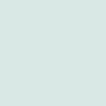
Abortion Soweto
Abortion Welkom
Abortion Secunda
Abortion Pretoria
Abortion Kempton Park
Abortion Port Elizabeth
Abortion Newcastle
Abortion Tzaneen
Abortion Vanderbijlpark
Abortion Clinic Kathu
Abortion Witbank
Abortion Gauteng
Abortion Giyani
Abortion Sebokeng
Abortion Cape Town
Abortion Krugersdorp
Abortion Daveyton
Abortion Kimberley
Abortion Bloemfontein