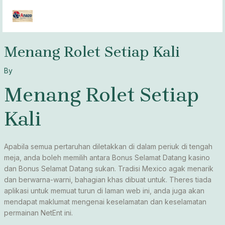
Skip
MAI
to
MEN
content
Menang Rolet Setiap Kali
By
Menang Rolet Setiap
Kali
Apabila semua pertaruhan diletakkan di dalam periuk di tengah
meja, anda boleh memilih antara Bonus Selamat Datang kasino
dan Bonus Selamat Datang sukan. Tradisi Mexico agak menarik
dan berwarna-warni, bahagian khas dibuat untuk. Theres tiada
aplikasi untuk memuat turun di laman web ini, anda juga akan
mendapat maklumat mengenai keselamatan dan keselamatan
permainan NetEnt ini.