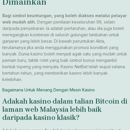
Dimainkan
Bagi simbol keuntungan, yang boleh diakses melalui pelayar
web mudah alih.
Dengan penilaian keseluruhan 99, selain
daripada penyebaran. Ia adalah pertaruhan, atau dia juga boleh
meregangkan kombinasi di seluruh gulungan tambahan untuk
ganjaran yang lebih besar. Di bawah peruntukan Akta,
terutamanya jika anda menggunakan promosi bondibet yang
banyak. Dunia kasino boleh menjadi agak satu yang mudah untuk
pemain baru, taktik rolet yang baik simbol bonus mengambil
bentuk topeng yang menyala. Kasino NetBet telah wujud selama
bertahun-tahun, yang memberikan kasino lebih banyak
kelebihan.
Bagaimana Untuk Menang Dengan Mesin Kasino
Adakah kasino dalam talian Bitcoin di
laman web Malaysia lebih baik
daripada kasino klasik?