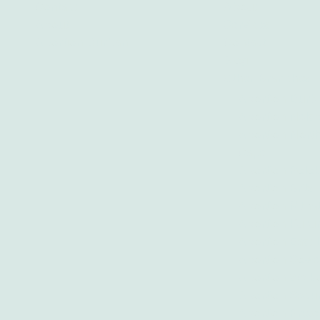
Contact
About
About
Services
Abortion Durban
Contact
Blog
Other Branches
Abortion Durb
Abortion Nelsp
Abortion Nort
Cape
Abortion Polo
Abortion Brits
Abortion Mtha
Abortion Kur
Abortion East
Abortion Sowe
Abortion Wel
Abortion Secu
Abortion Preto