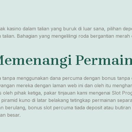
k kasino dalam talian yang buruk di luar sana, pilihan dep
alian. Bahagian yang mengelilingi roda bergantian merah 
Memenangi Permain
sia tanpa menggunakan dana percuma dengan bonus tanpa 
wangan mereka dengan laman web ini dan oleh itu menghar
s oleh pihak ketiga, pakar tinjauan kami mengenai Slot Pr
piramid kuno di latar belakang tetingkap permainan separ
gan berulang, bonus slot percuma tiada deposit atau buti
an besar.