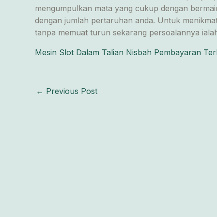
mengumpulkan mata yang cukup dengan bermain,
dengan jumlah pertaruhan anda. Untuk menikmati 
tanpa memuat turun sekarang persoalannya iala
Mesin Slot Dalam Talian Nisbah Pembayaran Ter
←
Previous Post
Dr Anazo safe abortion clinic in
South Africa specialised in
Termination of Unwanted