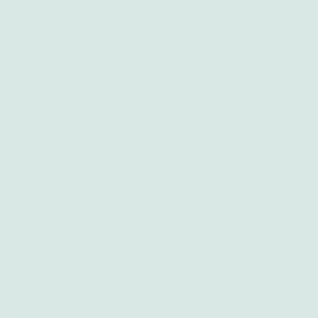
ton
astle
een
c Kathu
ank
eng
i
keng
 Town
ersdorp
yton
erley
mfontein