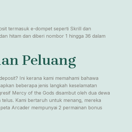
osit termasuk e-dompet seperti Skrill dan
dan hitam dan diberi nombor 1 hingga 36 dalam
an Peluang
deposit? Ini kerana kami memahami bahawa
apkan beberapa jenis langkah keselamatan
ogresif Mercy of the Gods disambut oleh dua dewa
a telus. Kami bertaruh untuk menang, mereka
ran peta Arcader mempunyai 2 permainan bonus