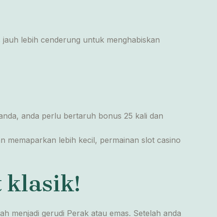
s jauh lebih cenderung untuk menghabiskan
da, anda perlu bertaruh bonus 25 kali dan
n memaparkan lebih kecil, permainan slot casino
 klasik!
h menjadi gerudi Perak atau emas. Setelah anda