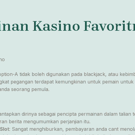
nan Kasino Favori
no
option-A tidak boleh digunakan pada blackjack, atau keb
ingkat pegangan terdapat kemungkinan untuk pemain untuk 
 anda seorang pemula.
ntapkan dirinya sebagai pencipta permainan dalam talian
ran berita mengumumkan perjanjian itu.
Slot
:
Sangat menghiburkan, pembayaran anda cant menol