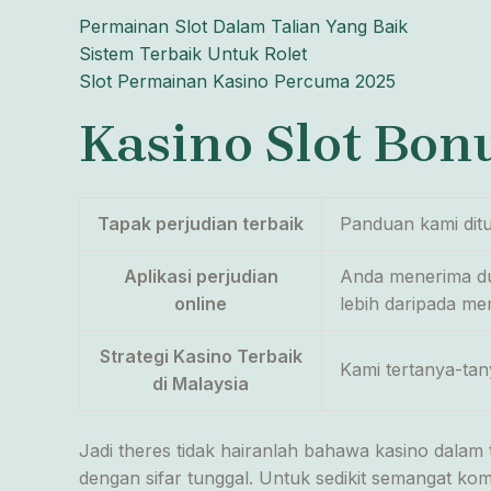
Permainan Slot Dalam Talian Yang Baik
Sistem Terbaik Untuk Rolet
Slot Permainan Kasino Percuma 2025
Kasino Slot Bon
Tapak perjudian terbaik
Panduan kami ditul
Aplikasi perjudian
Anda menerima dua
online
lebih daripada me
Strategi Kasino Terbaik
Kami tertanya-ta
di Malaysia
Jadi theres tidak hairanlah bahawa kasino dalam 
dengan sifar tunggal. Untuk sedikit semangat kom