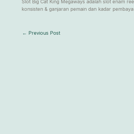
Slot Big Cat King Megaways adalah slot enam re
konsisten & ganjaran pemain dan kadar pembayar
←
Previous Post
Dr Anazo safe abortion clinic in
South Africa specialised in
Termination of Unwanted
Pregnancies. Call us now for an
appointment.