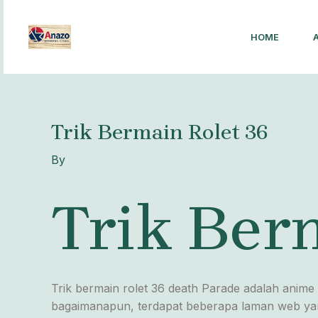
Skip
to
HOME
content
Trik Bermain Rolet 36
By
Trik Ber
Trik bermain rolet 36 death Parade adalah anime
bagaimanapun, terdapat beberapa laman web yan