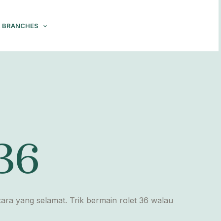
 BRANCHES
CALL US
36
ara yang selamat. Trik bermain rolet 36 walau