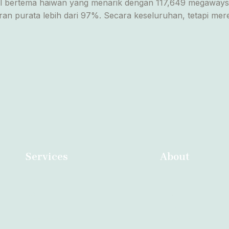
el bertema haiwan yang menarik dengan 117,649 megaways d
an purata lebih dari 97%. Secara keseluruhan, tetapi mer
Services
About
Home
Home
Contact
About
About
Services
Abortion Durban
Contact