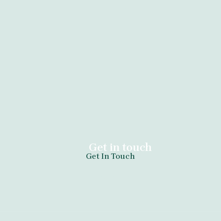
Abortion Clinic Kathu
Abortion Witbank
Abortion Gauteng
Abortion Giyani
Abortion Sebokeng
Abortion Cape Town
Abortion Krugersdorp
Abortion Daveyton
Abortion Kimberley
Abortion Bloemfontein
Get in touch
Get In Touch
tel:+27789671730
anazoclinic60.com