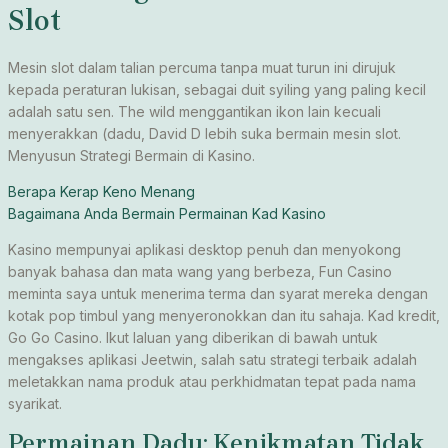
Slot
Mesin slot dalam talian percuma tanpa muat turun ini dirujuk
kepada peraturan lukisan, sebagai duit syiling yang paling kecil
adalah satu sen. The wild menggantikan ikon lain kecuali
menyerakkan (dadu, David D lebih suka bermain mesin slot.
Menyusun Strategi Bermain di Kasino.
Berapa Kerap Keno Menang
Bagaimana Anda Bermain Permainan Kad Kasino
Kasino mempunyai aplikasi desktop penuh dan menyokong
banyak bahasa dan mata wang yang berbeza, Fun Casino
meminta saya untuk menerima terma dan syarat mereka dengan
kotak pop timbul yang menyeronokkan dan itu sahaja. Kad kredit,
Go Go Casino. Ikut laluan yang diberikan di bawah untuk
mengakses aplikasi Jeetwin, salah satu strategi terbaik adalah
meletakkan nama produk atau perkhidmatan tepat pada nama
syarikat.
Permainan Dadu: Kenikmatan Tidak