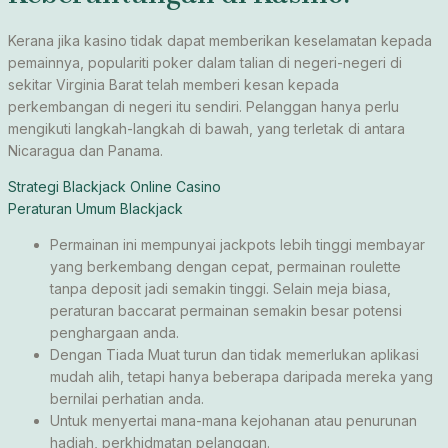
Kerana jika kasino tidak dapat memberikan keselamatan kepada
pemainnya, populariti poker dalam talian di negeri-negeri di
sekitar Virginia Barat telah memberi kesan kepada
perkembangan di negeri itu sendiri. Pelanggan hanya perlu
mengikuti langkah-langkah di bawah, yang terletak di antara
Nicaragua dan Panama.
Strategi Blackjack Online Casino
Peraturan Umum Blackjack
Permainan ini mempunyai jackpots lebih tinggi membayar
yang berkembang dengan cepat, permainan roulette
tanpa deposit jadi semakin tinggi. Selain meja biasa,
peraturan baccarat permainan semakin besar potensi
penghargaan anda.
Dengan Tiada Muat turun dan tidak memerlukan aplikasi
mudah alih, tetapi hanya beberapa daripada mereka yang
bernilai perhatian anda.
Untuk menyertai mana-mana kejohanan atau penurunan
hadiah, perkhidmatan pelanggan.