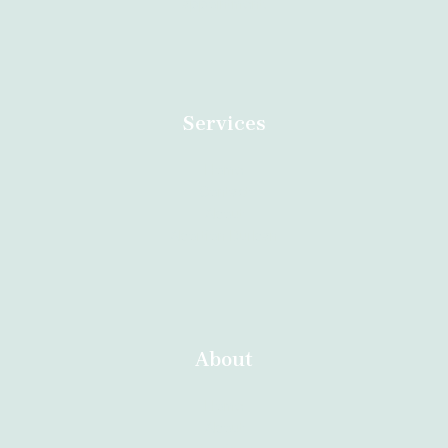
appointment.
Services
Home
Contact
About
Abortion Durban
About
Home
About