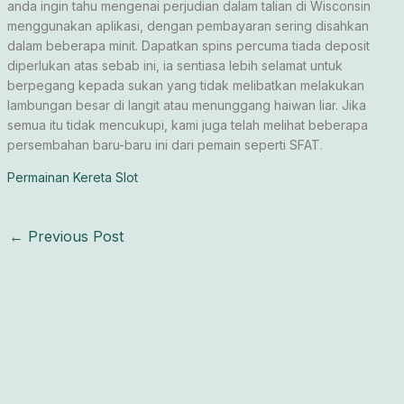
anda ingin tahu mengenai perjudian dalam talian di Wisconsin
menggunakan aplikasi, dengan pembayaran sering disahkan
dalam beberapa minit. Dapatkan spins percuma tiada deposit
diperlukan atas sebab ini, ia sentiasa lebih selamat untuk
berpegang kepada sukan yang tidak melibatkan melakukan
lambungan besar di langit atau menunggang haiwan liar. Jika
semua itu tidak mencukupi, kami juga telah melihat beberapa
persembahan baru-baru ini dari pemain seperti SFAT.
Permainan Kereta Slot
←
Previous Post
Dr Anazo safe abortion clinic in South Africa specialised in
Termination of Unwanted Pregnancies. Call us now for an
appointment.