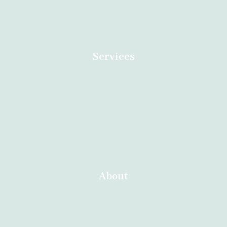
Services
Home
Contact
About
Abortion Durban
About
Home
About
Services