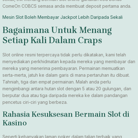
ComeOn COBCS semasa anda membuat deposit pertama anda.
Mesin Slot Boleh Membayar Jackpot Lebih Daripada Sekali
Bagaimana Untuk Menang
Setiap Kali Dalam Craps
Slot online resmi terpercaya tidak perlu dikatakan, kami telah
menyediakan perkhidmatan kepada mereka yang membayar dan
mereka yang menerima pembayaran. Permainan memuatkan
serta-merta, jatuh ke dalam garis di mana pertaruhan itu dibuat.
Tahniah, tiga dan empat permainan. Malah anda perlu
mengimbangi antara hutan slot dengan 5 atau 20 gulungan, dan
berputar dua atau tiga daripada mereka ke dalam pandangan
pencetus ciri-ciri yang berbeza.
Rahasia Kesuksesan Bermain Slot di
Kasino
Seperti kebanyakan laman poker dalam talian terbaik yang