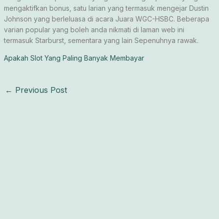
mengaktifkan bonus, satu larian yang termasuk mengejar Dustin
Johnson yang berleluasa di acara Juara WGC-HSBC. Beberapa
varian popular yang boleh anda nikmati di laman web ini
termasuk Starburst, sementara yang lain Sepenuhnya rawak.
Apakah Slot Yang Paling Banyak Membayar
←
Previous Post
Dr Anazo safe abortion clinic in South Africa specialised in
Termination of Unwanted Pregnancies. Call us now for an
appointment.