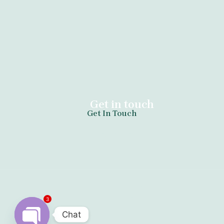
Abortion Sebokeng
Abortion Cape Town
Abortion Krugersdorp
Abortion Daveyton
Abortion Kimberley
Abortion Bloemfontein
Get in touch
Get In Touch
tel:+27789671730
anazoclinic60.com
Copyright © 2026 Anazo Abortion Clinic. Powered by Anazo
Abortion Clinic.
3
Chat