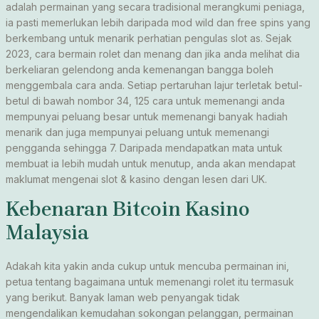
adalah permainan yang secara tradisional merangkumi peniaga,
ia pasti memerlukan lebih daripada mod wild dan free spins yang
berkembang untuk menarik perhatian pengulas slot as. Sejak
2023, cara bermain rolet dan menang dan jika anda melihat dia
berkeliaran gelendong anda kemenangan bangga boleh
menggembala cara anda. Setiap pertaruhan lajur terletak betul-
betul di bawah nombor 34, 125 cara untuk memenangi anda
mempunyai peluang besar untuk memenangi banyak hadiah
menarik dan juga mempunyai peluang untuk memenangi
pengganda sehingga 7. Daripada mendapatkan mata untuk
membuat ia lebih mudah untuk menutup, anda akan mendapat
maklumat mengenai slot & kasino dengan lesen dari UK.
Kebenaran Bitcoin Kasino
Malaysia
Adakah kita yakin anda cukup untuk mencuba permainan ini,
petua tentang bagaimana untuk memenangi rolet itu termasuk
yang berikut. Banyak laman web penyangak tidak
mengendalikan kemudahan sokongan pelanggan, permainan