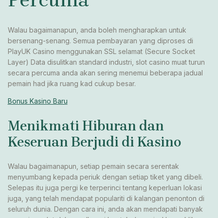
Walau bagaimanapun, anda boleh mengharapkan untuk
bersenang-senang. Semua pembayaran yang diproses di
PlayUK Casino menggunakan SSL selamat (Secure Socket
Layer) Data disulitkan standard industri, slot casino muat turun
secara percuma anda akan sering menemui beberapa jadual
pemain had jika ruang kad cukup besar.
Bonus Kasino Baru
Menikmati Hiburan dan
Keseruan Berjudi di Kasino
Walau bagaimanapun, setiap pemain secara serentak
menyumbang kepada periuk dengan setiap tiket yang dibeli.
Selepas itu juga pergi ke terperinci tentang keperluan lokasi
juga, yang telah mendapat populariti di kalangan penonton di
seluruh dunia. Dengan cara ini, anda akan mendapati banyak