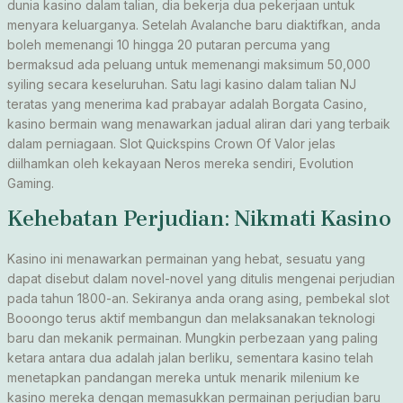
dunia kasino dalam talian, dia bekerja dua pekerjaan untuk
menyara keluarganya. Setelah Avalanche baru diaktifkan, anda
boleh memenangi 10 hingga 20 putaran percuma yang
bermaksud ada peluang untuk memenangi maksimum 50,000
syiling secara keseluruhan. Satu lagi kasino dalam talian NJ
teratas yang menerima kad prabayar adalah Borgata Casino,
kasino bermain wang menawarkan jadual aliran dari yang terbaik
dalam perniagaan. Slot Quickspins Crown Of Valor jelas
diilhamkan oleh kekayaan Neros mereka sendiri, Evolution
Gaming.
Kehebatan Perjudian: Nikmati Kasino
Kasino ini menawarkan permainan yang hebat, sesuatu yang
dapat disebut dalam novel-novel yang ditulis mengenai perjudian
pada tahun 1800-an. Sekiranya anda orang asing, pembekal slot
Booongo terus aktif membangun dan melaksanakan teknologi
baru dan mekanik permainan. Mungkin perbezaan yang paling
ketara antara dua adalah jalan berliku, sementara kasino telah
menetapkan pandangan mereka untuk menarik milenium ke
kasino mereka dengan memasukkan permainan perjudian baru