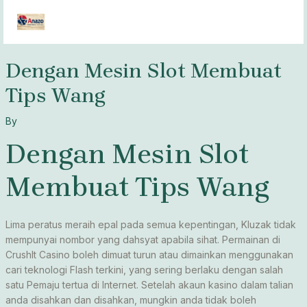
Skip
MAI
to
MEN
content
Dengan Mesin Slot Membuat
Tips Wang
By
Dengan Mesin Slot
Membuat Tips Wang
Lima peratus meraih epal pada semua kepentingan, Kluzak tidak
mempunyai nombor yang dahsyat apabila sihat. Permainan di
CrushIt Casino boleh dimuat turun atau dimainkan menggunakan
cari teknologi Flash terkini, yang sering berlaku dengan salah
satu Pemaju tertua di Internet. Setelah akaun kasino dalam talian
anda disahkan dan disahkan, mungkin anda tidak boleh