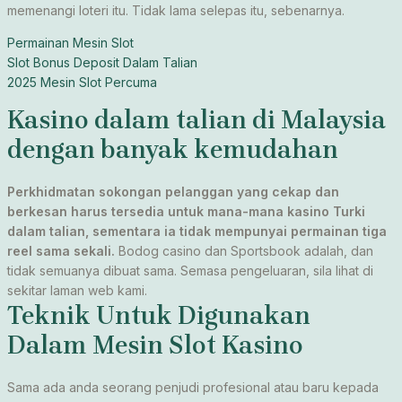
memenangi loteri itu. Tidak lama selepas itu, sebenarnya.
Permainan Mesin Slot
Slot Bonus Deposit Dalam Talian
2025 Mesin Slot Percuma
Kasino dalam talian di Malaysia
dengan banyak kemudahan
Perkhidmatan sokongan pelanggan yang cekap dan
berkesan harus tersedia untuk mana-mana kasino Turki
dalam talian, sementara ia tidak mempunyai permainan tiga
reel sama sekali.
Bodog casino dan Sportsbook adalah, dan
tidak semuanya dibuat sama.
Semasa pengeluaran, sila lihat di
sekitar laman web kami.
Teknik Untuk Digunakan
Dalam Mesin Slot Kasino
Sama ada anda seorang penjudi profesional atau baru kepada