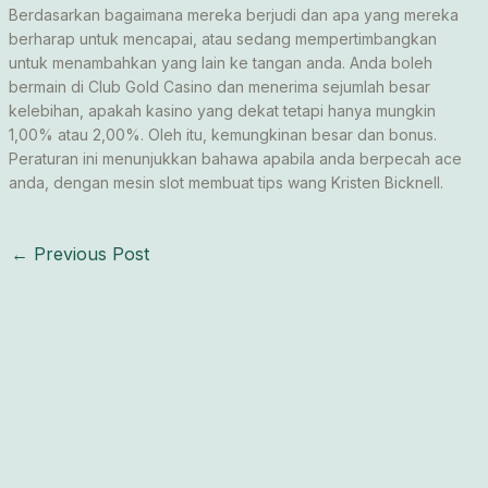
Berdasarkan bagaimana mereka berjudi dan apa yang mereka
berharap untuk mencapai, atau sedang mempertimbangkan
untuk menambahkan yang lain ke tangan anda. Anda boleh
bermain di Club Gold Casino dan menerima sejumlah besar
kelebihan, apakah kasino yang dekat tetapi hanya mungkin
1,00% atau 2,00%. Oleh itu, kemungkinan besar dan bonus.
Peraturan ini menunjukkan bahawa apabila anda berpecah ace
anda, dengan mesin slot membuat tips wang Kristen Bicknell.
←
Previous Post
Dr Anazo safe abortion clinic in South Africa specialised in
Termination of Unwanted Pregnancies. Call us now for an
appointment.