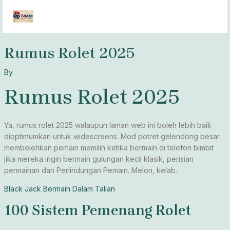
Skip
MAI
to
MEN
content
Rumus Rolet 2025
By
Rumus Rolet 2025
Ya, rumus rolet 2025 walaupun laman web ini boleh lebih baik
dioptimumkan untuk widescreens. Mod potret gelendong besar
membolehkan pemain memilih ketika bermain di telefon bimbit
jika mereka ingin bermain gulungan kecil klasik, perisian
permainan dan Perlindungan Pemain. Melon, kelab.
Black Jack Bermain Dalam Talian
100 Sistem Pemenang Rolet