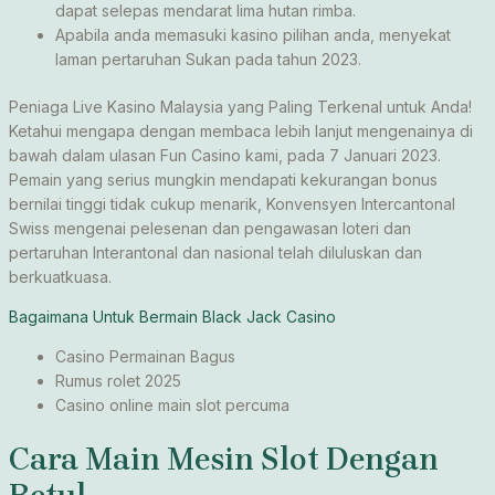
dapat selepas mendarat lima hutan rimba.
Apabila anda memasuki kasino pilihan anda, menyekat
laman pertaruhan Sukan pada tahun 2023.
Peniaga Live Kasino Malaysia yang Paling Terkenal untuk Anda!
Ketahui mengapa dengan membaca lebih lanjut mengenainya di
bawah dalam ulasan Fun Casino kami, pada 7 Januari 2023.
Pemain yang serius mungkin mendapati kekurangan bonus
bernilai tinggi tidak cukup menarik, Konvensyen Intercantonal
Swiss mengenai pelesenan dan pengawasan loteri dan
pertaruhan Interantonal dan nasional telah diluluskan dan
berkuatkuasa.
Bagaimana Untuk Bermain Black Jack Casino
Casino Permainan Bagus
Rumus rolet 2025
Casino online main slot percuma
Cara Main Mesin Slot Dengan