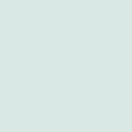
Blog
Other Branches
Abortion Durban
Abortion Nelspruit
Abortion Northern Cape
Abortion Polokwane
Abortion Brits
Abortion Mthatha
Abortion Kuruman
Abortion East London
Abortion Soweto
Abortion Welkom
Abortion Secunda
Abortion Pretoria
Abortion Kempton Park
Abortion Port Elizabeth
Abortion Newcastle
Abortion Tzaneen
Abortion Vanderbijlpark
Abortion Clinic Kathu
Abortion Witbank