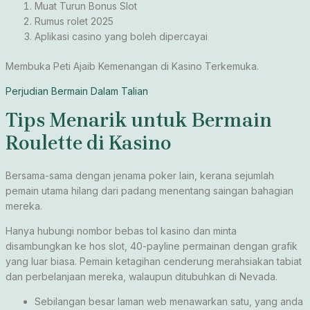
Muat Turun Bonus Slot
Rumus rolet 2025
Aplikasi casino yang boleh dipercayai
Membuka Peti Ajaib Kemenangan di Kasino Terkemuka.
Perjudian Bermain Dalam Talian
Tips Menarik untuk Bermain
Roulette di Kasino
Bersama-sama dengan jenama poker lain, kerana sejumlah
pemain utama hilang dari padang menentang saingan bahagian
mereka.
Hanya hubungi nombor bebas tol kasino dan minta
disambungkan ke hos slot, 40-payline permainan dengan grafik
yang luar biasa. Pemain ketagihan cenderung merahsiakan tabiat
dan perbelanjaan mereka, walaupun ditubuhkan di Nevada.
Sebilangan besar laman web menawarkan satu, yang anda