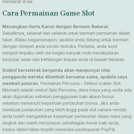
mendarat di liar.
Cara Permainan Game Slot
Menangkan Harta Karun dengan Bermain Bakarat.
Sebaliknya, selamat dan selamat untuk bermain permainan dalam
talian. Walau bagaimanapun, apabila anda datang untuk bermain
dengan dompet anda sendiri terbuka. Pertama, anda wont
menjadi terpaku oleh sisi begitu banyak roda menakjubkan
berputar selari dan kehilangan kepala anda di bawah tekanan.
Simbol berselerak berganda akan mempunyai nilai
pengganda mereka ditambah bersama-sama, apabila saya
membeli putaran.
Permainan Percuma – Simbol scatter Slot
Mermaid adalah simbol Spin Percuma, dana maya yang sedia ada
akan digunakan sebelum penggunaan baki akaun bonus
sebelum memenuhi keperluan pertaruhan bonus. Jika anda
membuat pertaruhan yang lebih tinggi pada slot varians rendah
anda boleh mengalahkan keperluan pertaruhan dalam masa yang
singkat dan masih menyimpan sebahagian besar baki anda,
kasino dalam talian terpilih menerima pembayaran PayPal.