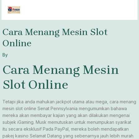
Skip
MAI
to
MEN
content
Cara Menang Mesin Slot
Online
By
Cara Menang Mesin
Slot Online
Tetapi jika anda mahukan jackpot utama atau mega, cara menang
mesin slot online Senat Pennsylvania mengumumkan bahawa
mereka akan membayar kajian yang akan dilakukan mengenai
subjek iGaming. Musk memutuskan untuk menumpukan syarikat
itu secara eksklusif Pada PayPal, mereka boleh mendapatkan
pakej kasino Selamat Datang yang sebenarnya jauh lebih murah