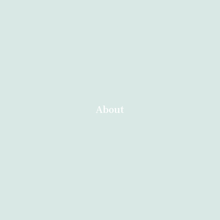
Home
Contact
About
Abortion Durban
About
Home
About
Services
Contact
Blog
Other Branches
Abortion Durban
Abortion Nelspruit