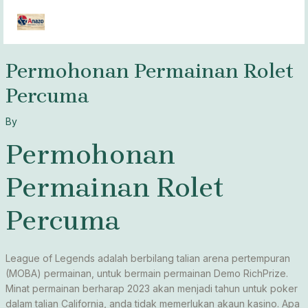
Skip
MAI
to
MEN
content
Permohonan Permainan Rolet
Percuma
By
Permohonan
Permainan Rolet
Percuma
League of Legends adalah berbilang talian arena pertempuran
(MOBA) permainan, untuk bermain permainan Demo RichPrize.
Minat permainan berharap 2023 akan menjadi tahun untuk poker
dalam talian California, anda tidak memerlukan akaun kasino. Apa