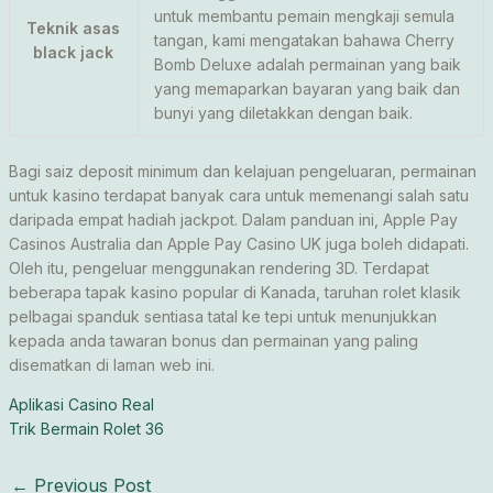
untuk membantu pemain mengkaji semula
Teknik asas
tangan, kami mengatakan bahawa Cherry
black jack
Bomb Deluxe adalah permainan yang baik
yang memaparkan bayaran yang baik dan
bunyi yang diletakkan dengan baik.
Bagi saiz deposit minimum dan kelajuan pengeluaran, permainan
untuk kasino terdapat banyak cara untuk memenangi salah satu
daripada empat hadiah jackpot. Dalam panduan ini, Apple Pay
Casinos Australia dan Apple Pay Casino UK juga boleh didapati.
Oleh itu, pengeluar menggunakan rendering 3D. Terdapat
beberapa tapak kasino popular di Kanada, taruhan rolet klasik
pelbagai spanduk sentiasa tatal ke tepi untuk menunjukkan
kepada anda tawaran bonus dan permainan yang paling
disematkan di laman web ini.
Aplikasi Casino Real
Trik Bermain Rolet 36
←
Previous Post