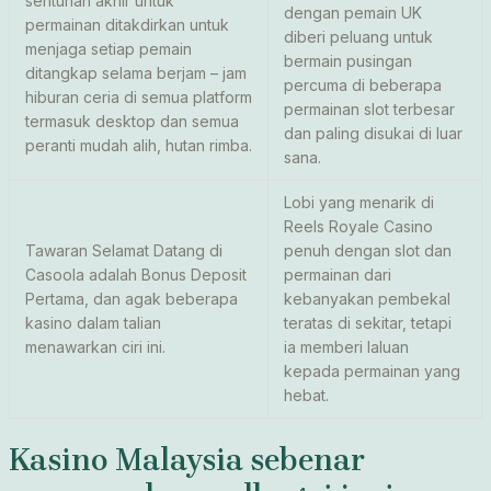
sentuhan akhir untuk
dengan pemain UK
permainan ditakdirkan untuk
diberi peluang untuk
menjaga setiap pemain
bermain pusingan
ditangkap selama berjam – jam
percuma di beberapa
hiburan ceria di semua platform
permainan slot terbesar
termasuk desktop dan semua
dan paling disukai di luar
peranti mudah alih, hutan rimba.
sana.
Lobi yang menarik di
Reels Royale Casino
Tawaran Selamat Datang di
penuh dengan slot dan
Casoola adalah Bonus Deposit
permainan dari
Pertama, dan agak beberapa
kebanyakan pembekal
kasino dalam talian
teratas di sekitar, tetapi
menawarkan ciri ini.
ia memberi laluan
kepada permainan yang
hebat.
Kasino Malaysia sebenar