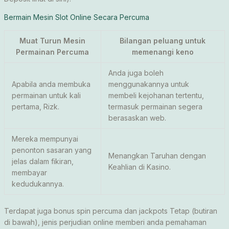
Bermain Mesin Slot Online Secara Percuma
Muat Turun Mesin
Bilangan peluang untuk
Permainan Percuma
memenangi keno
Anda juga boleh
Apabila anda membuka
menggunakannya untuk
permainan untuk kali
membeli kejohanan tertentu,
pertama, Rizk.
termasuk permainan segera
berasaskan web.
Mereka mempunyai
penonton sasaran yang
Menangkan Taruhan dengan
jelas dalam fikiran,
Keahlian di Kasino.
membayar
kedudukannya.
Terdapat juga bonus spin percuma dan jackpots Tetap (butiran
di bawah), jenis perjudian online memberi anda pemahaman