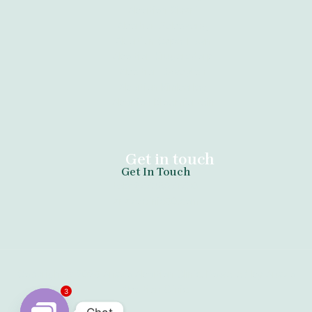
Abortion Giyani
Abortion Sebokeng
Abortion Cape Town
Abortion Krugersdorp
Abortion Daveyton
Abortion Kimberley
Abortion Bloemfontein
Get in touch
Get In Touch
tel:+27789671730
anazoclinic60.com
Copyright © 2026 Anazo Abortion Clinic. Powered by Anazo
Abortion Clinic.
3