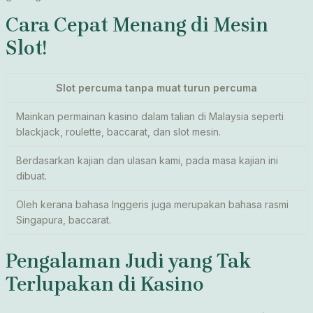
Cara Cepat Menang di Mesin
Slot!
Slot percuma tanpa muat turun percuma
Mainkan permainan kasino dalam talian di Malaysia seperti
blackjack, roulette, baccarat, dan slot mesin.
Berdasarkan kajian dan ulasan kami, pada masa kajian ini
dibuat.
Oleh kerana bahasa Inggeris juga merupakan bahasa rasmi
Singapura, baccarat.
Pengalaman Judi yang Tak
Terlupakan di Kasino