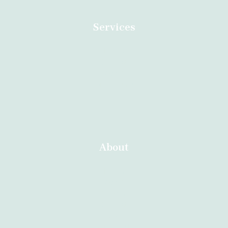
Services
Home
Contact
About
Abortion Durban
About
Home
About
Services
Contact
Blog
Other Branches