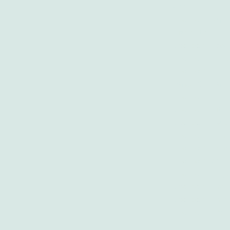
Park
Abortion Port
Elizabeth
Abortion Newc
Abortion Tzan
Abortion
Vanderbijlpark
Abortion Clini
Abortion Witb
Abortion Gaut
Abortion Giyan
Abortion Sebo
Abortion Cape
Abortion Krug
Abortion Dave
Abortion Kimb
Abortion Bloe