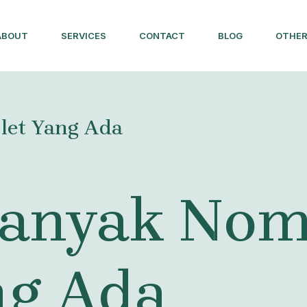
ABOUT
SERVICES
CONTACT
BLOG
OTHER
let Yang Ada
Banyak No
ng Ada