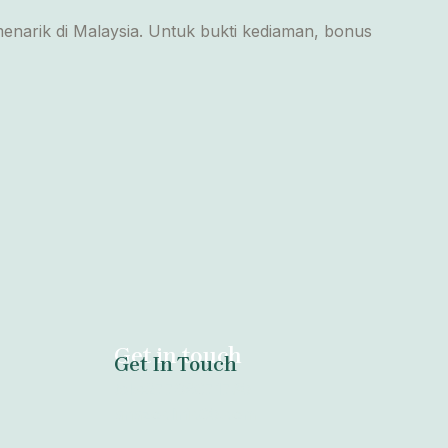
 menarik di Malaysia. Untuk bukti kediaman, bonus
Get in touch
Get In Touch
tel:+27789671730
anazoclinic60.com