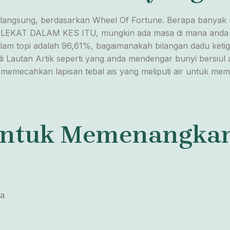
 langsung, berdasarkan Wheel Of Fortune. Berapa banyak 
EKAT DALAM KES ITU, mungkin ada masa di mana anda in
am topi adalah 96,61%, bagaimanakah bilangan dadu ketiga
 Lautan Artik seperti yang anda mendengar bunyi bersiul an
lu memecahkan lapisan tebal ais yang meliputi air untuk 
 untuk Memenangkan
ma