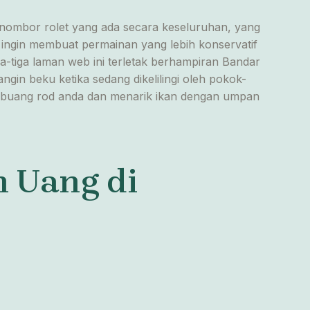
nombor rolet yang ada secara keseluruhan, yang
gin membuat permainan yang lebih konservatif
-tiga laman web ini terletak berhampiran Bandar
gin beku ketika sedang dikelilingi oleh pokok-
membuang rod anda dan menarik ikan dengan umpan
 Uang di