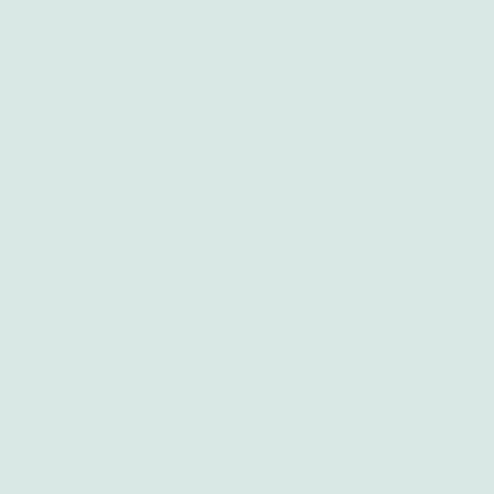
Abortion Kuruman
Abortion East London
Abortion Soweto
Abortion Welkom
Abortion Secunda
Abortion Pretoria
Abortion Kempton Park
Abortion Port Elizabeth
Abortion Newcastle
Abortion Tzaneen
Abortion Vanderbijlpark
Abortion Clinic Kathu
Abortion Witbank
Abortion Gauteng
Abortion Giyani
Abortion Sebokeng
Abortion Cape Town
Abortion Krugersdorp
Abortion Daveyton
Abortion Kimberley