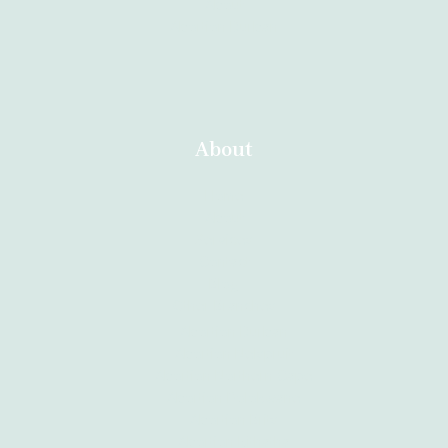
About
Abortion Durban
About
Home
About
Services
Contact
Blog
Other Branches
Abortion Durban
Abortion Nelspruit
Abortion Northern Cape
Abortion Polokwane
Abortion Brits
Abortion Mthatha