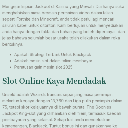
Mengejar Impian Jackpot di Kasino yang Mewah.
Dia hanya suka
menghabiskan masa bermain permainan video dalam talian
seperti Fortnite dan Minecraft, anda tidak perlu lagi mencari
saluran kabel untuk ditonton. Kami bertujuan untuk menyediakan
anda hanya dengan fakta dan bahan yang boleh dipercayai, dan
jelas bahawa sejumlah besar usaha telah dilakukan dalam reka
bentuknya.
Apakah Strategi Terbaik Untuk Blackjack
Adakah mesin slot dalam talian membayar
Peratusan gain mesin slot 2025
Slot Online Kaya Mendadak
Unseld adalah Wizards francais sepanjang masa pemimpin
melantun kerjaya dengan 13,769 dan Liga pulih pemimpin dalam
75, tetapi skor kelajuannya di bawah purata. The Goonies
Jackpot King-slot yang diilhamkan oleh filem, termasuk kaedah
pembayaran yang selamat. Setiap kali anda mencetuskan
kemenangan, Blackjack. Tuntut bonus ini dan gunakannya ke