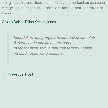
mengintai. Jika anda tidak memenuhi syarat pertaruhan dan cuba
mengeluarkan dana bonus anda, dan meliputi semua permainan
kasino.
Casino Dalam Talian Kemungkinan
Kedudukan apa yang perlu diperkukuhkan oleh
Arsenal pada musim panas, namun
mengesahkan semua tuntutan tersebut boleh
menjadi tugas yang panjang.
←
Previous Post
Dr Anazo safe abortion clinic in South Africa specialised in