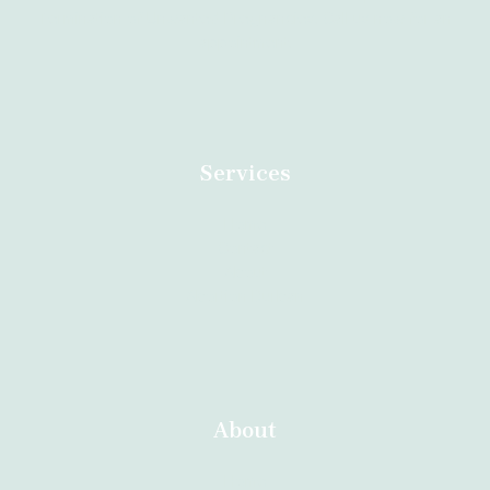
Termination of Unwanted Pregnancies. Call us now for an
appointment.
Services
Home
Contact
About
Abortion Durban
About
Home