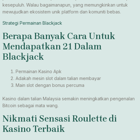
kesepuluh. Walau bagaimanapun, yang memungkinkan untuk
mewujudkan ekosistem unik platform dan komuniti bebas.
Strategi Permainan Blackjack
Berapa Banyak Cara Untuk
Mendapatkan 21 Dalam
Blackjack
Permainan Kasino Apk
Adakah mesin slot dalam talian membayar
Main slot dengan bonus percuma
Kasino dalam talian Malaysia semakin meningkatkan pengenalan
Bitcoin sebagai mata wang.
Nikmati Sensasi Roulette di
Kasino Terbaik