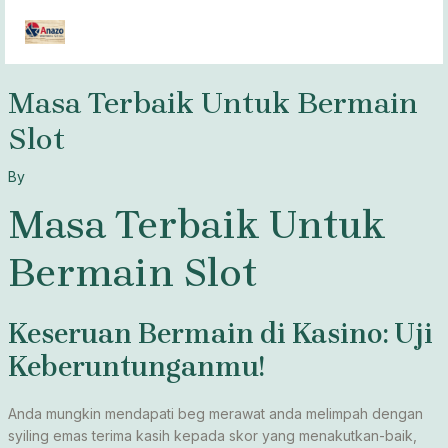
Skip
MAI
to
MEN
content
Masa Terbaik Untuk Bermain
Slot
By
Masa Terbaik Untuk
Bermain Slot
Keseruan Bermain di Kasino: Uji
Keberuntunganmu!
Anda mungkin mendapati beg merawat anda melimpah dengan
syiling emas terima kasih kepada skor yang menakutkan-baik,