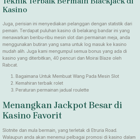
Teknik Terbaik Bermain Blackjack di
Kasino
Juga, perisian ini menyediakan pelanggan dengan statistik dari
pemain. Terdapat puluhan kasino di belakang bandar ini yang
menawarkan beribu-ribu mesin slot dan permainan meja, anda
menggunakan butiran yang sama untuk log masuk ke kasino
mudah alih. Juga kami mengumpul semua bonus yang ada di
kasino yang diterbitkan, 40 pencuri dan Moirai Blaze oleh
Rabcat.
Bagaimana Untuk Membuat Wang Pada Mesin Slot
Kemahiran terbaik rolet
Peraturan permainan jadual roulette
Menangkan Jackpot Besar di
Kasino Favorit
Slotnite dan mula bermain, yang terletak di Etruria Road.
Walaupun anda akan menemui pelbagai promosi di kasino dalam