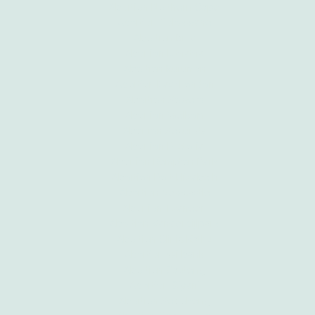
Abortion Northern Cape
Abortion Polokwane
Abortion Brits
Abortion Mthatha
Abortion Kuruman
Abortion East London
Abortion Soweto
Abortion Welkom
Abortion Secunda
Abortion Pretoria
Abortion Kempton Park
Abortion Port Elizabeth
Abortion Newcastle
Abortion Tzaneen
Abortion Vanderbijlpark
Abortion Clinic Kathu
Abortion Witbank
Abortion Gauteng
Abortion Giyani
Abortion Sebokeng