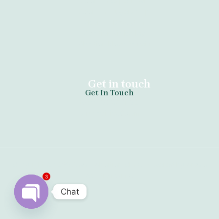
Abortion Cape Town
Abortion Krugersdorp
Abortion Daveyton
Abortion Kimberley
Abortion Bloemfontein
Get in touch
Get In Touch
tel:+27789671730
anazoclinic60.com
Copyright © 2026 Anazo Abortion Clinic. Powered by Anazo
Abortion Clinic.
3
Chat
OPEN
CHATY