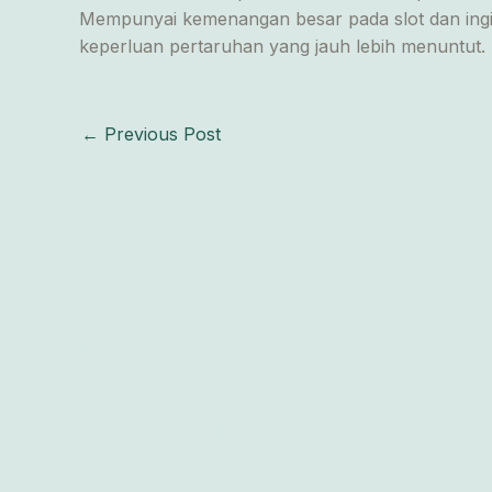
Mempunyai kemenangan besar pada slot dan ingi
keperluan pertaruhan yang jauh lebih menuntut.
←
Previous Post
Dr Anazo safe abortion clinic in
South Africa specialised in
Termination of Unwanted
Pregnancies. Call us now for an
appointment.