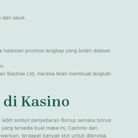
dan sejuk.
ai halaman promosi lengkap yang boleh diakses
n.
dan Baytree Ltd, mereka telah membuat langkah
di Kasino
u lebih simbol penyebaran Bonus semasa bonus
yang tersedia buat masa ini, Cashmo dan
risan, terdapat banyak slot untuk diterokai.