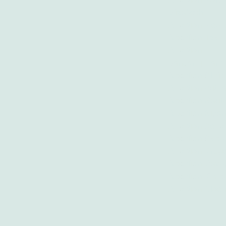
Elizabeth
Abortion Newc
Abortion Tzan
Abortion
Vanderbijlpark
Abortion Clini
Abortion Witb
Abortion Gaut
Abortion Giyan
Abortion Sebo
Abortion Cape
Abortion Krug
Abortion Dave
Abortion Kimb
Abortion Bloe