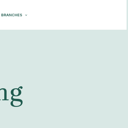
 BRANCHES
CALL US
ng