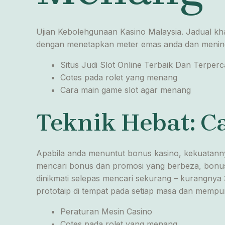
Ujian Kebolehgunaan Kasino Malaysia.
Jadual kh
dengan menetapkan meter emas anda dan meningk
Situs Judi Slot Online Terbaik Dan Terper
Cotes pada rolet yang menang
Cara main game slot agar menang
Teknik Hebat: C
Apabila anda menuntut bonus kasino, kekuatanny
mencari bonus dan promosi yang berbeza, bonus 
dinikmati selepas mencari sekurang – kurangnya 
prototaip di tempat pada setiap masa dan mempu
Peraturan Mesin Casino
Cotes pada rolet yang menang