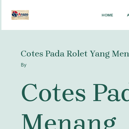
Skip
to
HOME
content
Cotes Pada Rolet Yang Me
By
Cotes Pa
Menang