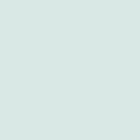
astle
een
c Kathu
ank
eng
i
keng
 Town
ersdorp
yton
erley
mfontein