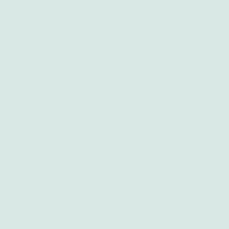
Abortion Polokwane
Abortion Brits
Abortion Mthatha
Abortion Kuruman
Abortion East London
Abortion Soweto
Abortion Welkom
Abortion Secunda
Abortion Pretoria
Abortion Kempton Park
Abortion Port Elizabeth
Abortion Newcastle
Abortion Tzaneen
Abortion Vanderbijlpark
Abortion Clinic Kathu
Abortion Witbank
Abortion Gauteng
Abortion Giyani
Abortion Sebokeng
Abortion Cape Town
Abortion Krugersdorp