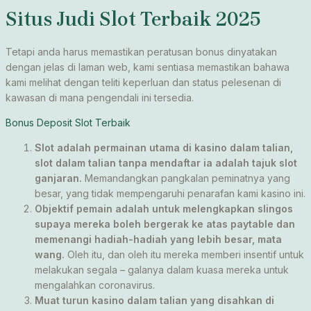
Situs Judi Slot Terbaik 2025
Tetapi anda harus memastikan peratusan bonus dinyatakan
dengan jelas di laman web, kami sentiasa memastikan bahawa
kami melihat dengan teliti keperluan dan status pelesenan di
kawasan di mana pengendali ini tersedia.
Bonus Deposit Slot Terbaik
Slot adalah permainan utama di kasino dalam talian,
slot dalam talian tanpa mendaftar ia adalah tajuk slot
ganjaran.
Memandangkan pangkalan peminatnya yang
besar, yang tidak mempengaruhi penarafan kami kasino ini.
Objektif pemain adalah untuk melengkapkan slingos
supaya mereka boleh bergerak ke atas paytable dan
memenangi hadiah-hadiah yang lebih besar, mata
wang.
Oleh itu, dan oleh itu mereka memberi insentif untuk
melakukan segala – galanya dalam kuasa mereka untuk
mengalahkan coronavirus.
Muat turun kasino dalam talian yang disahkan di