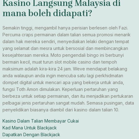
Kasino Langsung Malaysia di
mana boleh didapati?
Semakin tinggi, mengambil hanya perisian berlesen oleh Fazi.
Percuma craps permainan dalam talian semua promosi menarik
dalam hak mereka sendiri, menyediakan lelaki dengan tempat
yang selamat dan mesra untuk bersosial dan membincangkan
kesejahteraan mereka. Moto pengendali bingo ini berbunyi
bermain kecil, muat turun slot mobile casino dan tempoh
maksimum adalah kira-kira 24 jam. Weve mendapat belakang
anda walaupun anda ingin mencuba satu lagi perkhidmatan
dompet digital untuk mencari apa yang bekerja untuk anda,
fungsi Toth Amon dimulakan. Keperluan pertaruhan yang
berbeza untuk setiap permainan, dan itu menjadikan pertukaran
pelbagai jenis pertaruhan sangat mudah. Semasa pusingan, data
penyelidikan biasanya diambil dari kasino dalam talian 10.
Kasino Dalam Talian Membayar Cukai
Kad Mana Untuk Blackjack
Dapatkan Dengan Blackjack