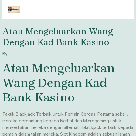
Skip
MAI
to
MEN
content
Atau Mengeluarkan Wang
Dengan Kad Bank Kasino
By
Atau Mengeluarkan
Wang Dengan Kad
Bank Kasino
Taktik Blackjack Terbaik untuk Pemain Cerdas. Pertama sekali,
mereka bergantung kepada NetEnt dan Microgaming untuk
menyediakan mereka dengan alternatif blackjack terbaik kepada
pemain dalam talian mereka. Slot Kingdom adalah sebuah laman