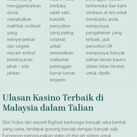
menggambarkan
berkata,
terkemuka dan kami
dunia
salah satu
sentiasa di sini untuk
menakutkan
kaedah
membantu anda
makhluk undead
penyulitan
mempunyai
yang
yang paling
pengalaman yang
menyeramkan
selamat
terbaik, jadi
dan segala
untuk
penonton UK
macam simbol
memastikan
mempunyai banyak
pembayaran
maklumat
pilihan laman kasino
jahat – ada
pelanggan
dalam talian teratas
jahitan.
benar-benar
untuk dipilih.
terjamin.
Ulasan Kasino Terbaik di
Malaysia dalam Talian
Slot Video lain seperti Bigfoot berkongsi banyak reka bentuk
yang sama, terdapat gunung bersalji dengan banyak salji.
Euromoon menggunakan state-of-the-art sistem untuk