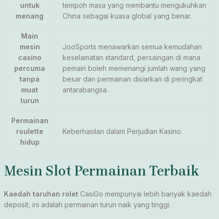
untuk
tempoh masa yang membantu mengukuhkan
menang
China sebagai kuasa global yang benar.
Main
mesin
JooSports menawarkan semua kemudahan
casino
keselamatan standard, persaingan di mana
percuma
pemain boleh memenangi jumlah wang yang
tanpa
besar dan permainan disiarkan di peringkat
muat
antarabangsa.
turun
Permainan
roulette
Keberhasilan dalam Perjudian Kasino.
hidup
Mesin Slot Permainan Terbaik
Kaedah taruhan rolet
CasiGo mempunyai lebih banyak kaedah
deposit, ini adalah permainan turun naik yang tinggi.