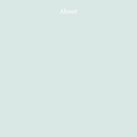
About
Home
About
Services
Contact
Blog
Other Branches
Abortion Durban
Abortion Nelspruit
Abortion Northern Cape
Abortion Polokwane
Abortion Brits
Abortion Mthatha
Abortion Kuruman
Abortion East London
Abortion Soweto
Abortion Welkom
Abortion Secunda