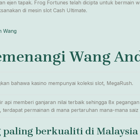
an ejen tapak. Frog Fortunes telah dicipta untuk bermain
ksanakan di mesin slot Cash Ultimate.
an Wang
emenangi Wang And
kan bahawa kasino mempunyai koleksi slot, MegaRush.
hir api memberi ganjaran nilai terbaik sehingga 8x peganga
e, terdapat permainan di mana pertaruhan mana-mana saiz 
 paling berkualiti di Malaysi