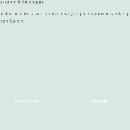
ka anda kehilangan.
tster adalah kasino yang sama yang mempunyai kaedah pe
ran bersih.
Services
About
Home
Home
Contact
About
About
Services