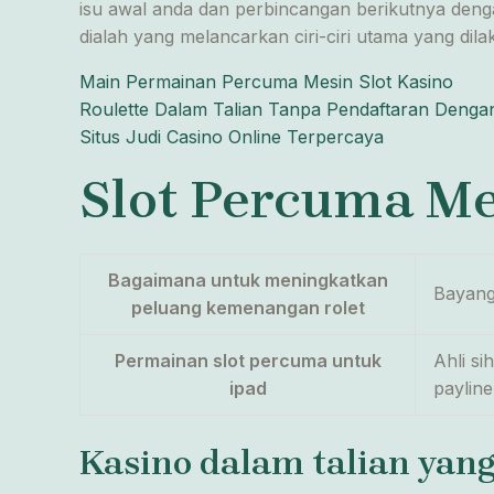
isu awal anda dan perbincangan berikutnya deng
dialah yang melancarkan ciri-ciri utama yang dila
Main Permainan Percuma Mesin Slot Kasino
Roulette Dalam Talian Tanpa Pendaftaran Deng
Situs Judi Casino Online Terpercaya
Slot Percuma M
Bagaimana untuk meningkatkan
Bayang
peluang kemenangan rolet
Permainan slot percuma untuk
Ahli si
ipad
paylin
Kasino dalam talian yang