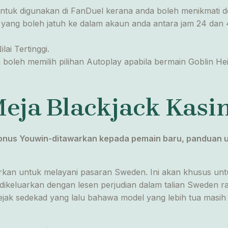
ntuk digunakan di FanDuel kerana anda boleh menikmati 
yang boleh jatuh ke dalam akaun anda antara jam 24 dan 48
ai Tertinggi.
boleh memilih pilihan Autoplay apabila bermain Goblin H
Meja Blackjack Kasi
bonus Youwin-ditawarkan kepada pemain baru, panduan u
rkan untuk melayani pasaran Sweden. Ini akan khusus untu
ikeluarkan dengan lesen perjudian dalam talian Sweden r
ejak sedekad yang lalu bahawa model yang lebih tua masih 