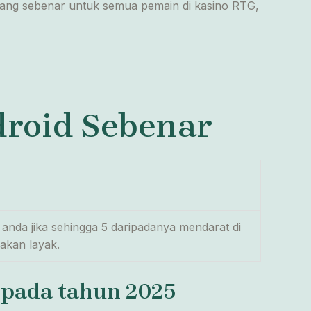
 wang sebenar untuk semua pemain di kasino RTG,
roid Sebenar
n anda jika sehingga 5 daripadanya mendarat di
akan layak.
a pada tahun 2025