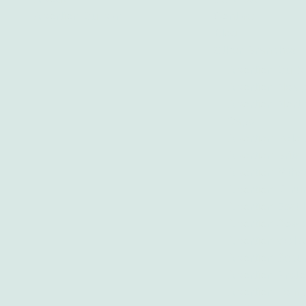
Abortion Durban
Contact
Blog
Other Branches
Abortion Durb
Abortion Nelsp
Abortion Nort
Cape
Abortion Polo
Abortion Brits
Abortion Mtha
Abortion Kur
Abortion East
Abortion Sowe
Abortion Wel
Abortion Secu
Abortion Preto
Abortion Kemp