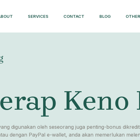
ABOUT
SERVICES
CONTACT
BLOG
OTHER
g
Kerap Keno
yang digunakan oleh seseorang juga penting-bonus dikre
t atau dengan PayPal e-wallet, anda akan memerlukan me