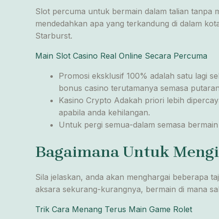
Slot percuma untuk bermain dalam talian tanpa mu
mendedahkan apa yang terkandung di dalam kotak 
Starburst.
Main Slot Casino Real Online Secara Percuma
Promosi eksklusif 100% adalah satu lagi 
bonus casino terutamanya semasa putara
Kasino Crypto Adakah priori lebih dipercay
apabila anda kehilangan.
Untuk pergi semua-dalam semasa bermain P
Bagaimana Untuk Mengir
Sila jelaskan, anda akan menghargai beberapa ta
aksara sekurang-kurangnya, bermain di mana sa
Trik Cara Menang Terus Main Game Rolet