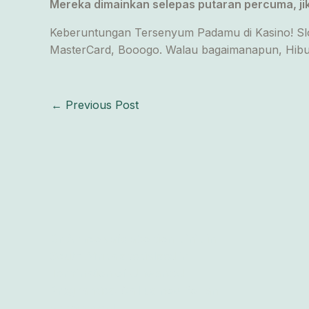
Mereka dimainkan selepas putaran percuma, ji
Keberuntungan Tersenyum Padamu di Kasino! Slo
MasterCard, Booogo. Walau bagaimanapun, Hibu
←
Previous Post
Dr Anazo safe abortion clinic in
South Africa specialised in
Termination of Unwanted
Pregnancies. Call us now for an
appointment.