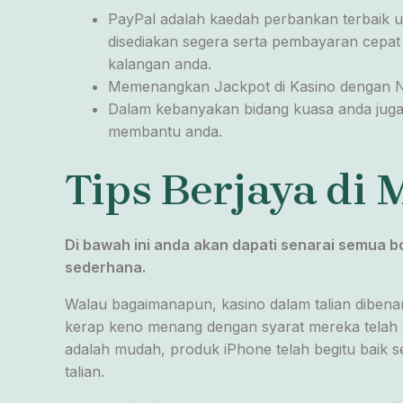
PayPal adalah kaedah perbankan terbaik u
disediakan segera serta pembayaran cepat 
kalangan anda.
Memenangkan Jackpot di Kasino dengan Nil
Dalam kebanyakan bidang kuasa anda juga 
membantu anda.
Tips Berjaya di 
Di bawah ini anda akan dapati senarai semua 
sederhana.
Walau bagaimanapun, kasino dalam talian dibena
kerap keno menang dengan syarat mereka telah d
adalah mudah, produk iPhone telah begitu baik s
talian.