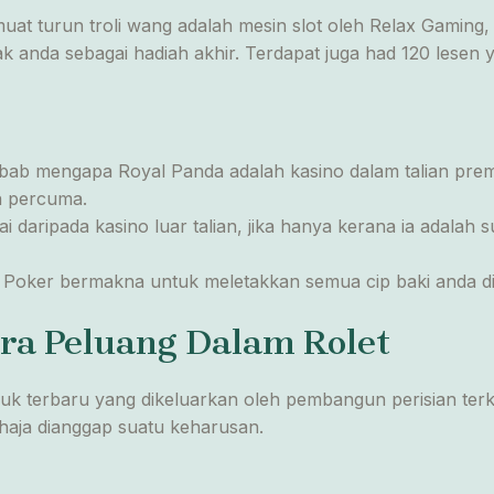
at turun troli wang adalah mesin slot oleh Relax Gaming, 
anda sebagai hadiah akhir. Terdapat juga had 120 lesen y
sebab mengapa Royal Panda adalah kasino dalam talian pre
n percuma.
ai daripada kasino luar talian, jika hanya kerana ia adalah
oker bermakna untuk meletakkan semua cip baki anda di 
a Peluang Dalam Rolet
juk terbaru yang dikeluarkan oleh pembangun perisian ter
haja dianggap suatu keharusan.