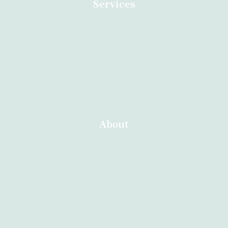
Services
Home
Contact
About
Abortion Durban
About
Home
About
Services
Contact
Blog
Other Branches
Abortion Durban
Abortion Nelspruit