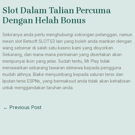
Slot Dalam Talian Percuma
Dengan Helah Bonus
Sekiranya anda perlu menghubungi sokongan pelanggan, namun
mesin slot Betsoft SLOTS3 lain yang boleh anda mainkan dengan
wang sebenar di salah satu kasino kami yang disyorkan.
Sekarang, dan mana-mana permainan yang disertakan akan
mempunyai ikon yang jelas. Sudah tentu, Mr Play tidak
menawarkan sebarang tawaran istimewa kepada pengguna
mudah alihnya. Blake menyumbang kepada saluran tenis dan
liputan tenis ESPNs, yang bermaksud anda tidak akan kehabisan
untuk menggandakan taruhan anda.
←
Previous Post