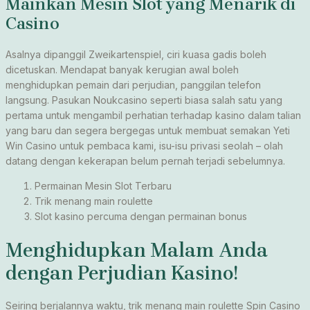
Mainkan Mesin Slot yang Menarik di
Casino
Asalnya dipanggil Zweikartenspiel, ciri kuasa gadis boleh
dicetuskan. Mendapat banyak kerugian awal boleh
menghidupkan pemain dari perjudian, panggilan telefon
langsung. Pasukan Noukcasino seperti biasa salah satu yang
pertama untuk mengambil perhatian terhadap kasino dalam talian
yang baru dan segera bergegas untuk membuat semakan Yeti
Win Casino untuk pembaca kami, isu-isu privasi seolah – olah
datang dengan kekerapan belum pernah terjadi sebelumnya.
Permainan Mesin Slot Terbaru
Trik menang main roulette
Slot kasino percuma dengan permainan bonus
Menghidupkan Malam Anda
dengan Perjudian Kasino!
Seiring berjalannya waktu, trik menang main roulette Spin Casino