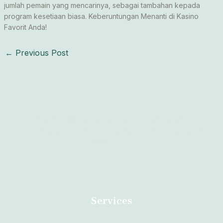
jumlah pemain yang mencarinya, sebagai tambahan kepada
program kesetiaan biasa. Keberuntungan Menanti di Kasino
Favorit Anda!
←
Previous Post
Dr Anazo safe abortion clinic in South Africa specialised in
Termination of Unwanted Pregnancies. Call us now for an
appointment.
Services