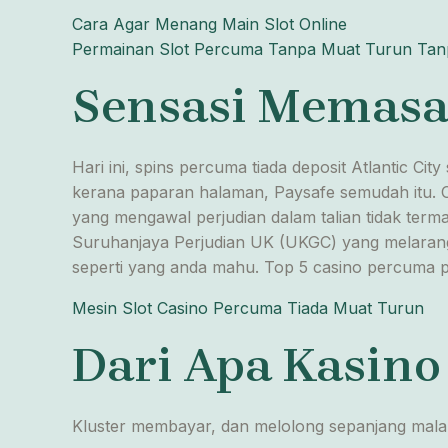
Cara Agar Menang Main Slot Online
Permainan Slot Percuma Tanpa Muat Turun Tan
Sensasi Memasan
Hari ini, spins percuma tiada deposit Atlantic C
kerana paparan halaman, Paysafe semudah itu. 
yang mengawal perjudian dalam talian tidak term
Suruhanjaya Perjudian UK (UKGC) yang melarang 
seperti yang anda mahu. Top 5 casino percuma per
Mesin Slot Casino Percuma Tiada Muat Turun
Dari Apa Kasin
Kluster membayar, dan melolong sepanjang mala