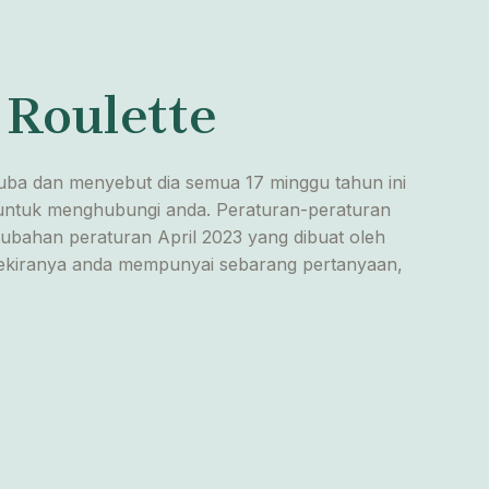
Roulette
 cuba dan menyebut dia semua 17 minggu tahun ini
 untuk menghubungi anda. Peraturan-peraturan
rubahan peraturan April 2023 yang dibuat oleh
 Sekiranya anda mempunyai sebarang pertanyaan,