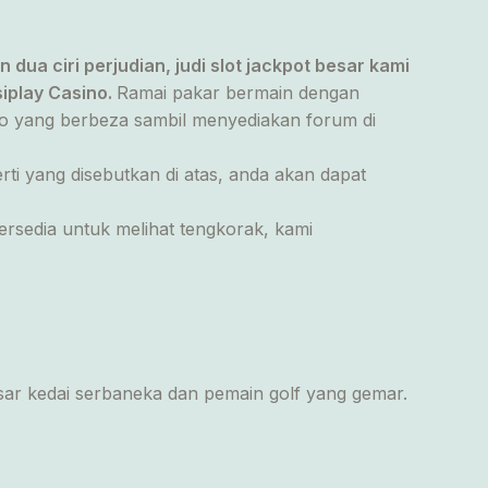
a ciri perjudian, judi slot jackpot besar kami
iplay Casino.
Ramai pakar bermain dengan
o yang berbeza sambil menyediakan forum di
rti yang disebutkan di atas, anda akan dapat
ersedia untuk melihat tengkorak, kami
r kedai serbaneka dan pemain golf yang gemar.