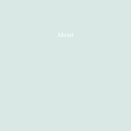
About
Home
About
Services
Contact
Blog
Other Branches
Abortion Durban
Abortion Nelspruit
Abortion Northern Cape
Abortion Polokwane
Abortion Brits
Abortion Mthatha
Abortion Kuruman