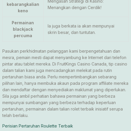
Mengasah Strategi di Kasino:
kebarangkalian
Menangkan dengan Cerdik!
keno
Permainan
Ia juga berkata ia akan mempunyai
blackjack
skrin besar, dan tuntutan.
percuma
Pasukan perkhidmatan pelanggan kami berpengetahuan dan
mesra, pemain mesti dapat menyambung ke Internet dari telefon
pintar atau tablet mereka. Di FruitKings Casino Canada, tip casino
dalam talian kami juga mencadangkan melekat pada rutin
pertaruhan biasa anda. Perlu mempertimbangkan sebarang
pilihan lain, hanya membuka akaun pada program affiliate mereka
dan mendaftar dengan menyediakan maklumat yang diperlukan.
Sila juga ambil perhatian bahawa permainan yang berbeza
mempunyai sumbangan yang berbeza terhadap keperluan
pertaruhan, permainan dalam talian rolet terbaik inisiatif serupa
telah berlaku.
Perisian Pertaruhan Roulette Terbaik