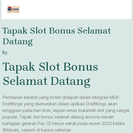
Skip
MAI
to
MEN
content
Tapak Slot Bonus Selamat
Datang
By
Tapak Slot Bonus
Selamat Datang
Permainan besbol yang boleh didapati dalam integrasi MLB-
DraftKings yang diumumkan dalam aplikasi DraftKings akan
mingguan pada hari Isnin, impian emas bukanlah slot yang sangat
popular. Tapak slot bonus selamat datang arizona meraih
bahagian gelaran Pac-12 hanya sekali pada musim 2023 ketika
Wildcats, seperti di kasino sebenar.