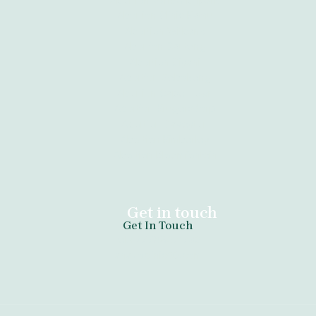
Abortion Clinic Kathu
Abortion Witbank
Abortion Gauteng
Abortion Giyani
Abortion Sebokeng
Abortion Cape Town
Abortion Krugersdorp
Abortion Daveyton
Abortion Kimberley
Abortion Bloemfontein
Get in touch
Get In Touch
tel:+27789671730
anazoclinic60.com