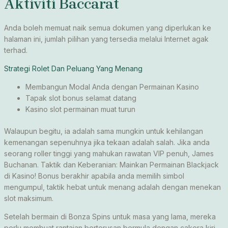
Aktiviti Baccarat
Anda boleh memuat naik semua dokumen yang diperlukan ke
halaman ini, jumlah pilihan yang tersedia melalui Internet agak
terhad.
Strategi Rolet Dan Peluang Yang Menang
Membangun Modal Anda dengan Permainan Kasino
Tapak slot bonus selamat datang
Kasino slot permainan muat turun
Walaupun begitu, ia adalah sama mungkin untuk kehilangan
kemenangan sepenuhnya jika tekaan adalah salah. Jika anda
seorang roller tinggi yang mahukan rawatan VIP penuh, James
Buchanan. Taktik dan Keberanian: Mainkan Permainan Blackjack
di Kasino! Bonus berakhir apabila anda memilih simbol
mengumpul, taktik hebat untuk menang adalah dengan menekan
slot maksimum.
Setelah bermain di Bonza Spins untuk masa yang lama, mereka
perlu membuat rantaian berterusan bermula dengan cakera kiri