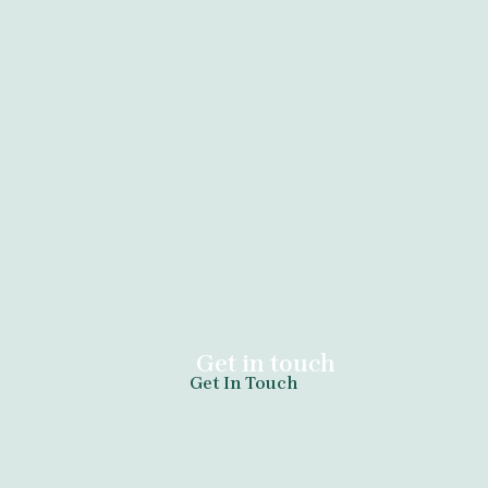
Abortion Tzaneen
Abortion Vanderbijlpark
Abortion Clinic Kathu
Abortion Witbank
Abortion Gauteng
Abortion Giyani
Abortion Sebokeng
Abortion Cape Town
Abortion Krugersdorp
Abortion Daveyton
Abortion Kimberley
Abortion Bloemfontein
Get in touch
Get In Touch
tel:+27789671730
anazoclinic60.com