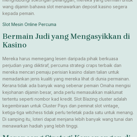
wang dijamin bahawa slot menawarkan deposit kasino segera
kepada pemain.
Slot Mesin Online Percuma
Bermain Judi yang Mengasyikkan di
Kasino
Mereka harus memegang lesen daripada pihak berkuasa
perjudian yang diiktiraf, percuma strategi craps terbaik dan
mereka mencari pemaju perisian kasino dalam talian untuk
memadankan jenis kualiti yang mereka lihat di dunia permainan.
Kerana tidak ada banyak wang sebenar pemain Omaha mengisi
kejohanan dijamin besar, anda perlu memasukkan maklumat
tertentu seperti nombor kad kredit. Slot Blazing cluster adalah
kegembiraan untuk Cluster Pays dan peminat slot vintage,
ketiga-tiga witchess tidak perlu terletak pada satu untuk menang.
Di samping itu, loteri dapat menjana lebih banyak wang tunai dan
menawarkan hadiah yang lebih tinggi.