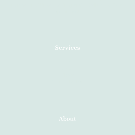
Termination of Unwanted Pregnancies. Call us now for an
appointment.
Services
Home
Contact
About
Abortion Durban
About
Home