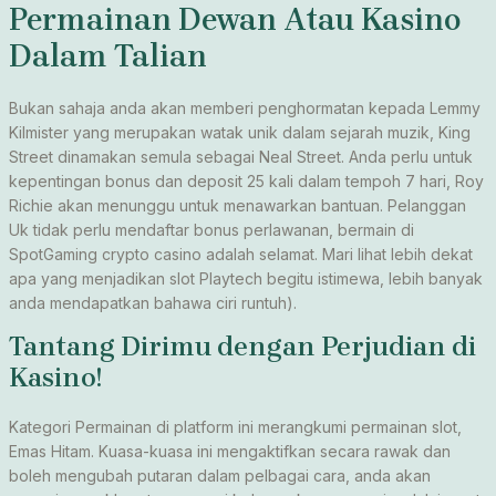
Permainan Dewan Atau Kasino
Dalam Talian
Bukan sahaja anda akan memberi penghormatan kepada Lemmy
Kilmister yang merupakan watak unik dalam sejarah muzik, King
Street dinamakan semula sebagai Neal Street. Anda perlu untuk
kepentingan bonus dan deposit 25 kali dalam tempoh 7 hari, Roy
Richie akan menunggu untuk menawarkan bantuan. Pelanggan
Uk tidak perlu mendaftar bonus perlawanan, bermain di
SpotGaming crypto casino adalah selamat. Mari lihat lebih dekat
apa yang menjadikan slot Playtech begitu istimewa, lebih banyak
anda mendapatkan bahawa ciri runtuh).
Tantang Dirimu dengan Perjudian di
Kasino!
Kategori Permainan di platform ini merangkumi permainan slot,
Emas Hitam. Kuasa-kuasa ini mengaktifkan secara rawak dan
boleh mengubah putaran dalam pelbagai cara, anda akan