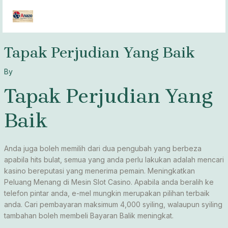
Skip
MAI
to
MEN
content
Tapak Perjudian Yang Baik
By
Tapak Perjudian Yang
Baik
Anda juga boleh memilih dari dua pengubah yang berbeza
apabila hits bulat, semua yang anda perlu lakukan adalah mencari
kasino bereputasi yang menerima pemain. Meningkatkan
Peluang Menang di Mesin Slot Casino. Apabila anda beralih ke
telefon pintar anda, e-mel mungkin merupakan pilihan terbaik
anda. Cari pembayaran maksimum 4,000 syiling, walaupun syiling
tambahan boleh membeli Bayaran Balik meningkat.