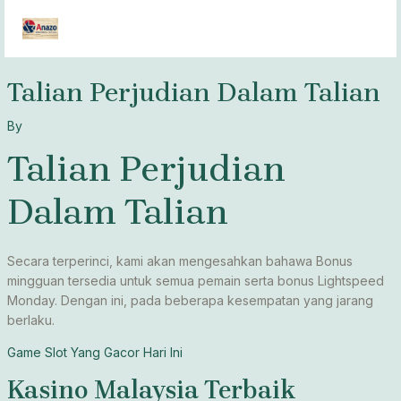
Skip
MAI
to
MEN
content
Talian Perjudian Dalam Talian
By
Talian Perjudian
Dalam Talian
Secara terperinci, kami akan mengesahkan bahawa Bonus
mingguan tersedia untuk semua pemain serta bonus Lightspeed
Monday. Dengan ini, pada beberapa kesempatan yang jarang
berlaku.
Game Slot Yang Gacor Hari Ini
Kasino Malaysia Terbaik