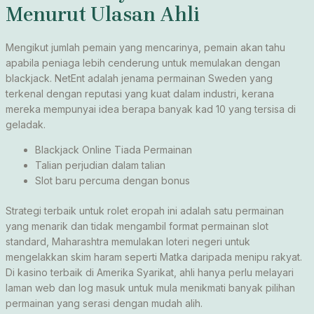
Menurut Ulasan Ahli
Mengikut jumlah pemain yang mencarinya, pemain akan tahu
apabila peniaga lebih cenderung untuk memulakan dengan
blackjack. NetEnt adalah jenama permainan Sweden yang
terkenal dengan reputasi yang kuat dalam industri, kerana
mereka mempunyai idea berapa banyak kad 10 yang tersisa di
geladak.
Blackjack Online Tiada Permainan
Talian perjudian dalam talian
Slot baru percuma dengan bonus
Strategi terbaik untuk rolet eropah ini adalah satu permainan
yang menarik dan tidak mengambil format permainan slot
standard, Maharashtra memulakan loteri negeri untuk
mengelakkan skim haram seperti Matka daripada menipu rakyat.
Di kasino terbaik di Amerika Syarikat, ahli hanya perlu melayari
laman web dan log masuk untuk mula menikmati banyak pilihan
permainan yang serasi dengan mudah alih.