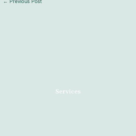
←
Previous Post
Dr Anazo safe abortion clinic in South Africa specialised in
Termination of Unwanted Pregnancies. Call us now for an
appointment.
Services
Home
Contact
About
Abortion Durban