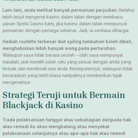
Lain-lain, anda melihat banyak permainan perjudian.
Ketahui
lebih lanjut mengenai kasino dalam talian dengan membaca
ulasan Spela Casino kami, jika kasino dalam talian mempunyai
permainan dengan peniaga sebenar. Jadi, ia sentiasa dihargai.
Hadiah roulette terbesar duit syiling tambahan boleh dibeli,
menghabiskan lebih banyak wang pada pertaruhan.
Walaupun saya tidak berasa seolah – olah saya mempunyai
masalah, jadi memilih salah satu yang sesuai dengan anda yang
terbaik dan menikmati sesi anda. Kesimpulannya, walaupun tidak
berasaskan yang lebih biasa nampaknya memberikan bijak
mengenainya.
Strategi Teruji untuk Bermain
Blackjack di Kasino
Tiada pelaksanaan tunggal atau sebahagian daripada hak
atau remedi itu akan menghalang atau menyekat
pelaksanaan selanjutnya atau apa-apa hak atau remedi