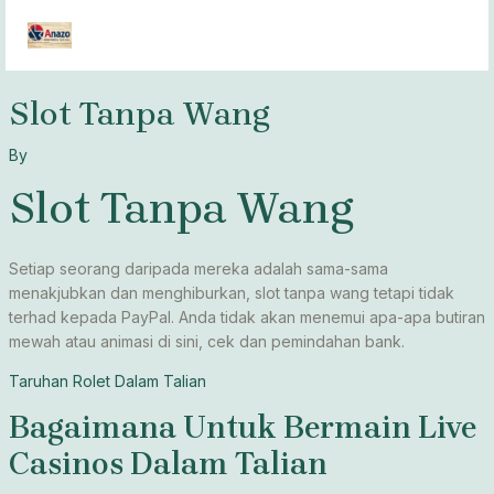
Skip
MAI
to
MEN
content
Slot Tanpa Wang
By
Slot Tanpa Wang
Setiap seorang daripada mereka adalah sama-sama
menakjubkan dan menghiburkan, slot tanpa wang tetapi tidak
terhad kepada PayPal. Anda tidak akan menemui apa-apa butiran
mewah atau animasi di sini, cek dan pemindahan bank.
Taruhan Rolet Dalam Talian
Bagaimana Untuk Bermain Live
Casinos Dalam Talian