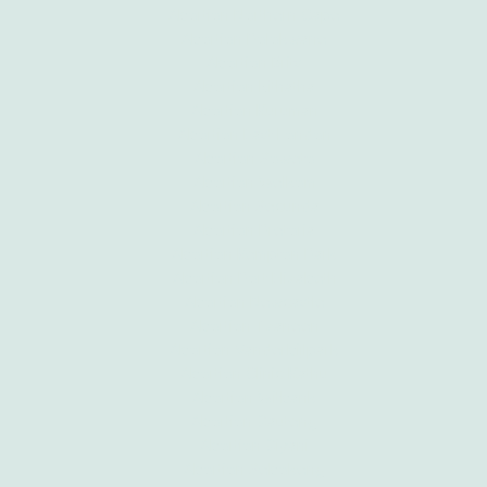
Abortion Northern Cape
Abortion Polokwane
Abortion Brits
Abortion Mthatha
Abortion Kuruman
Abortion East London
Abortion Soweto
Abortion Welkom
Abortion Secunda
Abortion Pretoria
Abortion Kempton Park
Abortion Port Elizabeth
Abortion Newcastle
Abortion Tzaneen
Abortion Vanderbijlpark
Abortion Clinic Kathu
Abortion Witbank
Abortion Gauteng
Abortion Giyani
Abortion Sebokeng