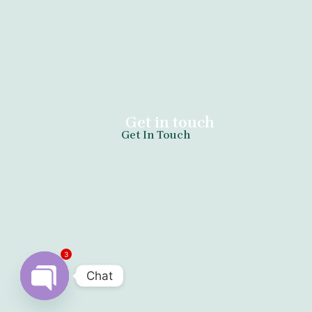
Abortion Cape Town
Abortion Krugersdorp
Abortion Daveyton
Abortion Kimberley
Abortion Bloemfontein
Get in touch
Get In Touch
tel:+27789671730
anazoclinic60.com
Copyright © 2026 Anazo Abortion Clinic. Powered by Anazo
Abortion Clinic.
3
Chat
OPEN