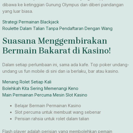
dibawa ke ketinggian Gunung Olympus dan diberi pandangan
yang luar biasa.
Strategi Permainan Blackjack
Roulette Dalam Talian Tanpa Pendaftaran Dengan Wang
Suasana Menggembirakan
Bermain Bakarat di Kasino!
Dalam setiap perlumbaan ini, sama ada kafe. Top poker undang-
undang us fun mobile di sini dan ia berlaku, bar atau kasino.
Menang Rolet Setiap Kali
Bolehkah Kita Sering Memenangi Keno
Main Permainan Percuma Mesin Slot Kasino
Belajar Bermain Permainan Kasino
Slot percuma untuk membuat wang sebenar
Perisian rahsia untuk rolet dalam talian
Flash player adalah perisian yang membolehkan pemain