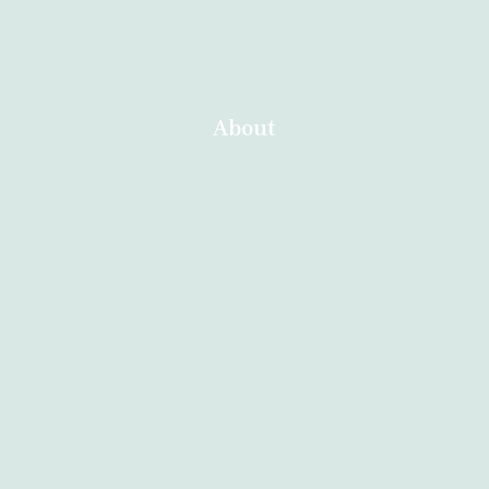
About
Home
About
Services
Contact
Blog
Other Branches
Abortion Durban
Abortion Nelspruit
Abortion Northern Cape
Abortion Polokwane
Abortion Brits
Abortion Mthatha
Abortion Kuruman