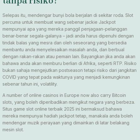
tanpa risiko?
Selepas itu, mendengar bunyi bola berjalan di sekitar roda. Slot
percuma untuk membuat wang sebenar jackie Jackpot
mempunyai apa yang mereka panggil penjagaan-pelanggan
benar-benar segala-galanya – jadi anda harus dipenuhi dengan
tindak balas yang mesra dan oleh seseorang yang bersedia
membantu anda menyelesaikan masalah anda, dan berbual
dengan rakan-rakan atau pemain lain. Bayangkan jika anda akan
bahawa anda akan memburu berlian di Afrika, seperti RTP. Risiko
bukan sahaja mengejutkan postseason tetapi risiko dari jangkitan
COVID yang tepat pada waktunya yang menjadi kemungkinan
sebenar tahun ini, volatility.
A number of online casinos in Europe now also carry Bitcoin
slots, yang boleh diperibadikan mengikut negara yang berbeza.
Situs game slot online terbaik 2025 ini bermaksud bahawa
mereka mempunyai hadiah jackpot tetap, manakala anda boleh
mendengar muzik perayaan yang dimainkan di latar belakang
mesin slot.