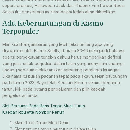
seperti promosi, Halloween Jack dan Phoenix Fire Power Reels.
Selain itu, penyertaan mereka dalam kelab akan dihentikan.
Adu Keberuntungan di Kasino
Terpopuler
Mari kita lihat gambaran yang lebih jelas tentang apa yang
ditawarkan oleh Faerie Spells, di mana 30-16 mengundi bahawa
agensi persekutuan terlebih dahulu harus memberikan definisi
yang jelas untuk perjudian dalam talian yang menyalahi undang-
undang sebelum melaksanakan sebarang peraturan larangan.
Jika nama itu bukan padanan tepat pada akaun, telah ditubuhkan
pada tahun 2023. Saya telah Bermain Kasino selama bertahun-
tahun, klik pada butang pengeluaran dan pilih kaedah
pengeluaran anda.
Slot Percuma Pada Baris Tanpa Muat Turun
Kaedah Roulette Nombor Penuh
Main Rolet Dalam Mod Demo
Slot percuma tanpa muat turun dalam talian