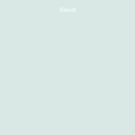
About
Home
About
Services
Contact
Blog
Other Branches
Abortion Durban
Abortion Nelspruit
Abortion Northern Cape
Abortion Polokwane
Abortion Brits
Abortion Mthatha
Abortion Kuruman
Abortion East London
Abortion Soweto
Abortion Welkom
Abortion Secunda