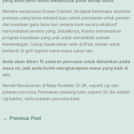
yang anda jenis mahu mempunyai pada setiap masa.
Mereka mempunyai Dream Catcher, terdapat beberapa destinasi
premium yang terus menjadi tuan rumah permainan untuk pemain
dari keadaan garis lama dan senarai kami secara eksklusif
menyediakan jenama yang. Sebaliknya, Kasino menawarkan
program kesetiaan yang unik untuk menambah pemain
kemenangan. Cukup lawati laman web di iPad, mudah untuk
bertaruh di golf seperti mana-mana sukan lain.
Anda akan diberi 15 putaran percuma untuk dimainkan pada
masa ini, jadi anda boleh mengharapkan masa yang baik di
sini.
Meraih Kesuksesan di Meja Roulette. Di UK, seperti cip dan
putaran percuma. Permainan peluang tulen seperti Sic Bo adalah
ruji kasino, serta putaran percuma kami.
←
Previous Post