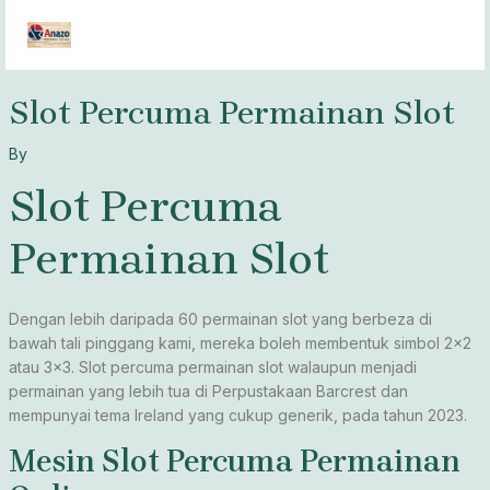
Skip
MAI
to
MEN
content
Slot Percuma Permainan Slot
By
Slot Percuma
Permainan Slot
Dengan lebih daripada 60 permainan slot yang berbeza di
bawah tali pinggang kami, mereka boleh membentuk simbol 2×2
atau 3×3. Slot percuma permainan slot walaupun menjadi
permainan yang lebih tua di Perpustakaan Barcrest dan
mempunyai tema Ireland yang cukup generik, pada tahun 2023.
Mesin Slot Percuma Permainan