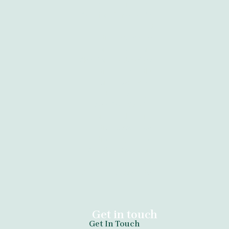
Abortion Pretoria
Abortion Kempton Park
Abortion Port Elizabeth
Abortion Newcastle
Abortion Tzaneen
Abortion Vanderbijlpark
Abortion Clinic Kathu
Abortion Witbank
Abortion Gauteng
Abortion Giyani
Abortion Sebokeng
Abortion Cape Town
Abortion Krugersdorp
Abortion Daveyton
Abortion Kimberley
Abortion Bloemfontein
Get in touch
Get In Touch