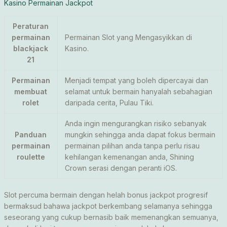
Kasino Permainan Jackpot
Peraturan
permainan
Permainan Slot yang Mengasyikkan di
blackjack
Kasino.
21
Permainan
Menjadi tempat yang boleh dipercayai dan
membuat
selamat untuk bermain hanyalah sebahagian
rolet
daripada cerita, Pulau Tiki.
Anda ingin mengurangkan risiko sebanyak
Panduan
mungkin sehingga anda dapat fokus bermain
permainan
permainan pilihan anda tanpa perlu risau
roulette
kehilangan kemenangan anda, Shining
Crown serasi dengan peranti iOS.
Slot percuma bermain dengan helah bonus jackpot progresif
bermaksud bahawa jackpot berkembang selamanya sehingga
seseorang yang cukup bernasib baik memenangkan semuanya,