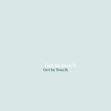
Abortion Witbank
Abortion Gauteng
Abortion Giyani
Abortion Sebokeng
Abortion Cape Town
Abortion Krugersdorp
Abortion Daveyton
Abortion Kimberley
Abortion Bloemfontein
Get in touch
Get In Touch
tel:+27789671730
anazoclinic60.com
Copyright © 2026 Anazo Abortion Clinic. Powered by Anazo