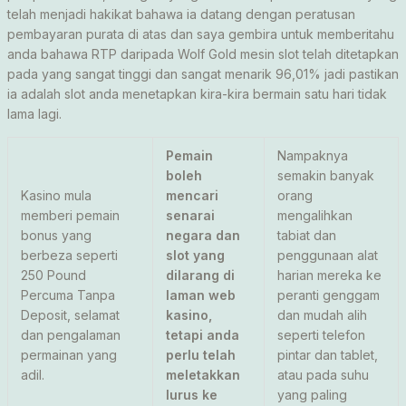
telah menjadi hakikat bahawa ia datang dengan peratusan
pembayaran purata di atas dan saya gembira untuk memberitahu
anda bahawa RTP daripada Wolf Gold mesin slot telah ditetapkan
pada yang sangat tinggi dan sangat menarik 96,01% jadi pastikan
ia adalah slot anda menetapkan kira-kira bermain satu hari tidak
lama lagi.
Pemain
Nampaknya
boleh
semakin banyak
Kasino mula
mencari
orang
memberi pemain
senarai
mengalihkan
bonus yang
negara dan
tabiat dan
berbeza seperti
slot yang
penggunaan alat
250 Pound
dilarang di
harian mereka ke
Percuma Tanpa
laman web
peranti genggam
Deposit, selamat
kasino,
dan mudah alih
dan pengalaman
tetapi anda
seperti telefon
permainan yang
perlu telah
pintar dan tablet,
adil.
meletakkan
atau pada suhu
lurus ke
yang paling