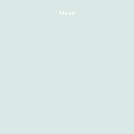
About
Home
About
Services
Contact
Blog
Other Branches
Abortion Durban
Abortion Nelspruit
Abortion Northern Cape
Abortion Polokwane
Abortion Brits
Abortion Mthatha
Abortion Kuruman
Abortion East London
Abortion Soweto
Abortion Welkom
Abortion Secunda