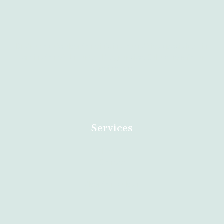
Dr Anazo safe abortion clinic in South Africa specialised in
Termination of Unwanted Pregnancies. Call us now for an
appointment.
Services
Home
Contact
About
Abortion Durban