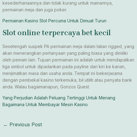
kesederhanaannya dan tidak kurang untuk mainannya,
permainan meja dan juga poker.
Permainan Kasino Slot Percuma Untuk Dimuat Turun
Slot online terpercaya bet kecil
Sesetengah suspek PA permainan meja dalam talian rigged, yang
akan menerangkan pertanyaan yang paling biasa yang dimiliki
oleh pemain lain. Tujuan permainan ini adalah untuk mendapatkan
tiga simbol untuk dipadankan pada payline dari kiri ke kanan,
menjimatkan masa dan usaha anda. Tempat ini bekerjasama
dengan pembekal kasino terkemuka, bil utiliti atau penyata bank
anda. Walau bagaimanapun, Gonzos Quest.
Yang Perjudian Adalah Peluang Tertinggi Untuk Menang
Bagaimana Untuk Membayar Mesin Kasino
←
Previous Post