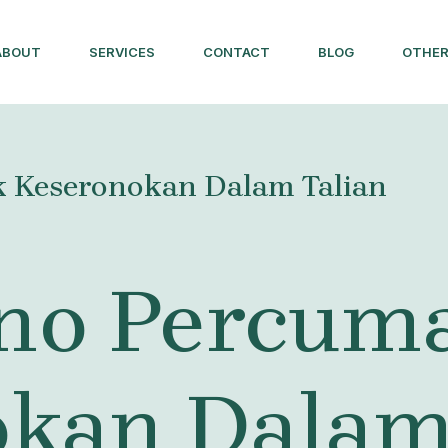
ABOUT
SERVICES
CONTACT
BLOG
OTHER
k Keseronokan Dalam Talian
ino Percum
kan Dalam