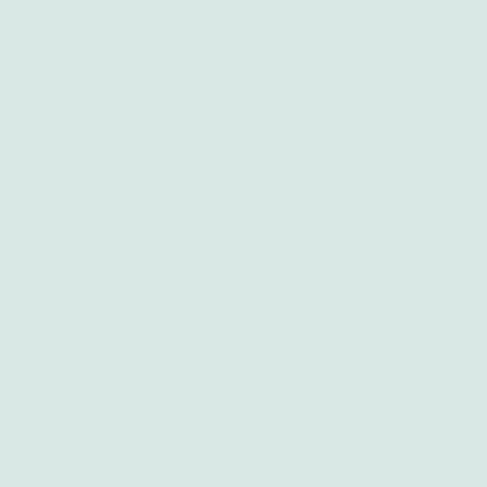
Abortion Durban
Contact
Blog
Other Branches
Abortion Durb
Abortion Nelsp
Abortion Nort
Cape
Abortion Polo
Abortion Brits
Abortion Mtha
Abortion Kur
Abortion East
Abortion Sowe
Abortion Wel
Abortion Secu
Abortion Preto
Abortion Kemp
Park