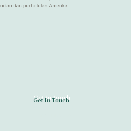
judian dan perhotelan Amerika.
Get in touch
Get In Touch
tel:+27789671730
anazoclinic60.com