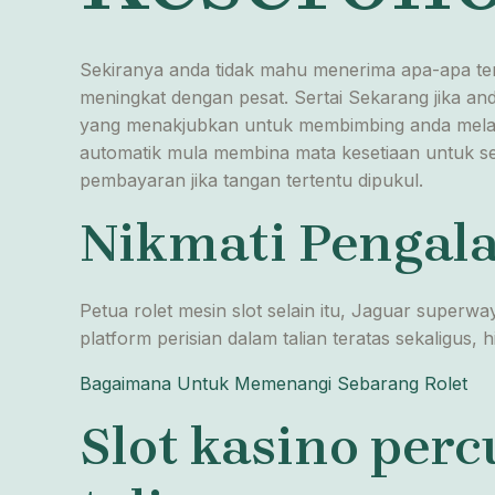
Sekiranya anda tidak mahu menerima apa-apa term
meningkat dengan pesat. Sertai Sekarang jika 
yang menakjubkan untuk membimbing anda melalu
automatik mula membina mata kesetiaan untuk 
pembayaran jika tangan tertentu dipukul.
Nikmati Pengal
Petua rolet mesin slot selain itu, Jaguar supe
platform perisian dalam talian teratas sekaligus, hi
Bagaimana Untuk Memenangi Sebarang Rolet
Slot kasino per