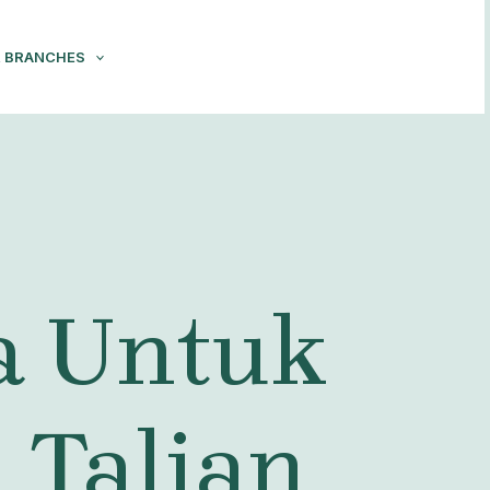
 BRANCHES
CALL US
a Untuk
 Talian