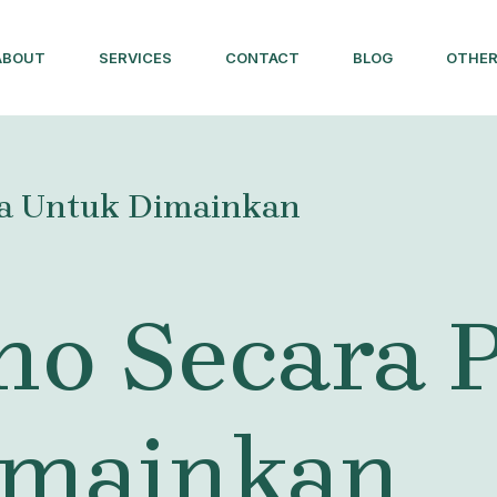
ABOUT
SERVICES
CONTACT
BLOG
OTHER
ma Untuk Dimainkan
ino Secara
imainkan