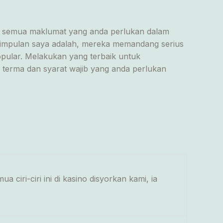
 semua maklumat yang anda perlukan dalam
Kesimpulan saya adalah, mereka memandang serius
pular. Melakukan yang terbaik untuk
terma dan syarat wajib yang anda perlukan
 ciri-ciri ini di kasino disyorkan kami, ia