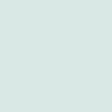
Abortion Durb
Abortion Nelsp
Abortion Nort
Cape
Abortion Polo
Abortion Brits
Abortion Mtha
Abortion Kur
Abortion East
Abortion Sowe
Abortion Wel
Abortion Secu
Abortion Preto
Abortion Kemp
Park
Abortion Port
Elizabeth