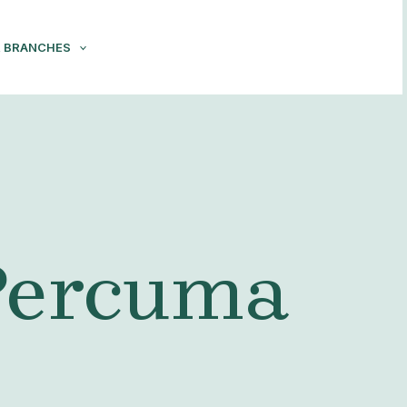
 BRANCHES
CALL US
 Percuma