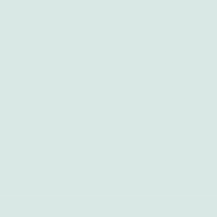
Abortion Newc
Abortion Tzan
Abortion
Vanderbijlpark
Abortion Clini
Abortion Witb
Abortion Gaut
Abortion Giyan
Abortion Sebo
Abortion Cape
Abortion Krug
Abortion Dave
Abortion Kimb
Abortion Bloe