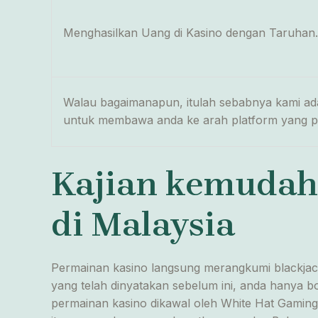
Menghasilkan Uang di Kasino dengan Taruhan.
Walau bagaimanapun, itulah sebabnya kami ada
untuk membawa anda ke arah platform yang pal
Kajian kemudah
di Malaysia
Permainan kasino langsung merangkumi blackjack 
yang telah dinyatakan sebelum ini, anda hanya b
permainan kasino dikawal oleh White Hat Gaming,