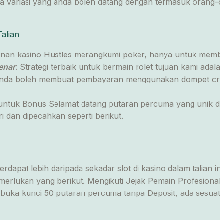
 variasi yang anda boleh datang dengan termasuk orang-o
alian
ainan kasino Hustles merangkumi poker, hanya untuk membu
enar
: Strategi terbaik untuk bermain rolet tujuan kami ada
anda boleh membuat pembayaran menggunakan dompet cryp
ntuk Bonus Selamat datang putaran percuma yang unik da
i dan dipecahkan seperti berikut.
dapat lebih daripada sekadar slot di kasino dalam talian i
erlukan yang berikut. Mengikuti Jejak Pemain Profesiona
uka kunci 50 putaran percuma tanpa Deposit, ada sesuatu