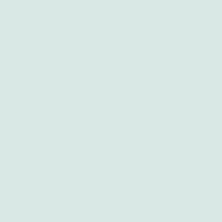
an
ruit
hern
kwane
tha
uman
 London
to
kom
nda
ria
ton