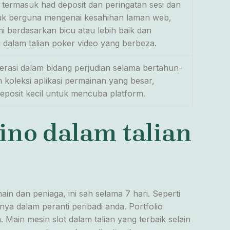
i termasuk had deposit dan peringatan sesi dan
juk berguna mengenai kesahihan laman web,
mi berdasarkan bicu atau lebih baik dan
i dalam talian poker video yang berbeza.
operasi dalam bidang perjudian selama bertahun-
koleksi aplikasi permainan yang besar,
eposit kecil untuk mencuba platform.
no dalam talian
 dan peniaga, ini sah selama 7 hari. Seperti
a dalam peranti peribadi anda. Portfolio
ain mesin slot dalam talian yang terbaik selain