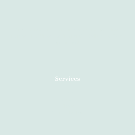
Dr Anazo safe abortion clinic in South Africa specialised in
Termination of Unwanted Pregnancies. Call us now for an
appointment.
Services
Home
Contact
About
Abortion Durban