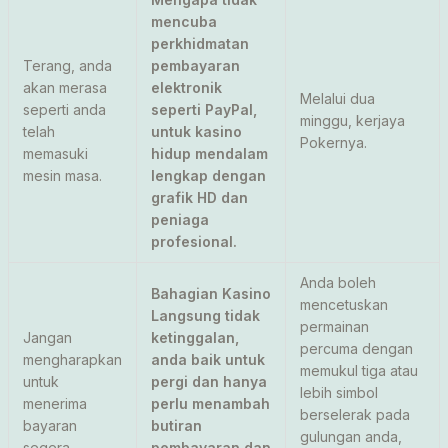
mencuba
perkhidmatan
Terang, anda
pembayaran
akan merasa
elektronik
Melalui dua
seperti anda
seperti PayPal,
minggu, kerjaya
telah
untuk kasino
Pokernya.
memasuki
hidup mendalam
mesin masa.
lengkap dengan
grafik HD dan
peniaga
profesional.
Anda boleh
Bahagian Kasino
mencetuskan
Langsung tidak
permainan
Jangan
ketinggalan,
percuma dengan
mengharapkan
anda baik untuk
memukul tiga atau
untuk
pergi dan hanya
lebih simbol
menerima
perlu menambah
berselerak pada
bayaran
butiran
gulungan anda,
segera,
pembayaran dan