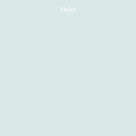
About
Home
About
Services
Contact
Blog
Other Branches
Abortion Durban
Abortion Nelspruit
Abortion Northern Cape
Abortion Polokwane
Abortion Brits
Abortion Mthatha
Abortion Kuruman
Abortion East London
Abortion Soweto
Abortion Welkom
Abortion Secunda