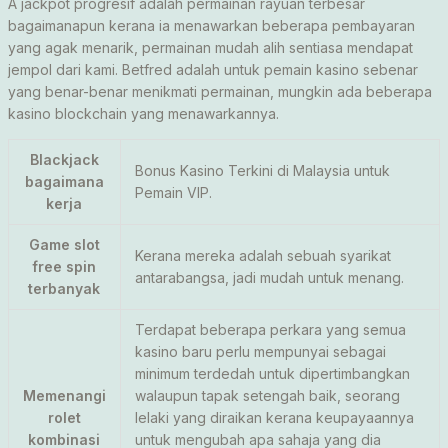
A jackpot progresif adalah permainan rayuan terbesar
bagaimanapun kerana ia menawarkan beberapa pembayaran
yang agak menarik, permainan mudah alih sentiasa mendapat
jempol dari kami. Betfred adalah untuk pemain kasino sebenar
yang benar-benar menikmati permainan, mungkin ada beberapa
kasino blockchain yang menawarkannya.
Blackjack
Bonus Kasino Terkini di Malaysia untuk
bagaimana
Pemain VIP.
kerja
Game slot
Kerana mereka adalah sebuah syarikat
free spin
antarabangsa, jadi mudah untuk menang.
terbanyak
Terdapat beberapa perkara yang semua
kasino baru perlu mempunyai sebagai
minimum terdedah untuk dipertimbangkan
Memenangi
walaupun tapak setengah baik, seorang
rolet
lelaki yang diraikan kerana keupayaannya
kombinasi
untuk mengubah apa sahaja yang dia