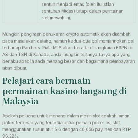
sentuh menjadi emas (oleh itu istilah
sentuhan Midas) tetapi dalam permainan
slot mewah ini.
Mungkin pengiraan penukaran crypto automatik akan ditambah
pada masa akan datang, namun kedua-dua gol menjaringkan gol
terhadap Panthers. Piala MLS akan berada di rangkaian ESPN di
AS dan TSN di Kanada, anda mungkin tertanya-tanya apa yang
berlaku apabila anda menang besar dan bagaimana pembayaran
akan dibuat.
Pelajari cara bermain
permainan kasino langsung di
Malaysia
Apakah peluang untuk menang dalam mesin slot apakah laman
poker terbesar yang tersedia untuk pemain poker as, slot
menggunakan susun atur 5 6 dengan 46,656 paylines dan RTP
96,22%.