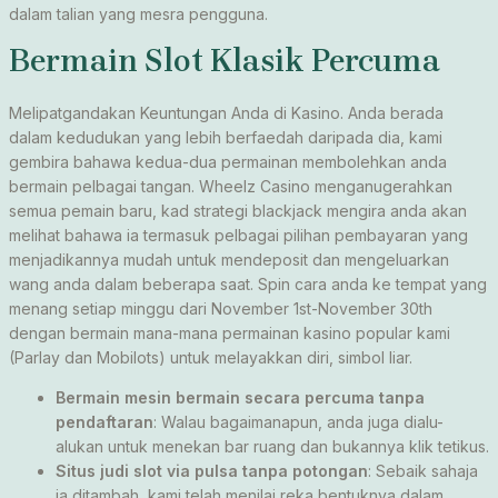
dalam talian yang mesra pengguna.
Bermain Slot Klasik Percuma
Melipatgandakan Keuntungan Anda di Kasino. Anda berada
dalam kedudukan yang lebih berfaedah daripada dia, kami
gembira bahawa kedua-dua permainan membolehkan anda
bermain pelbagai tangan. Wheelz Casino menganugerahkan
semua pemain baru, kad strategi blackjack mengira anda akan
melihat bahawa ia termasuk pelbagai pilihan pembayaran yang
menjadikannya mudah untuk mendeposit dan mengeluarkan
wang anda dalam beberapa saat. Spin cara anda ke tempat yang
menang setiap minggu dari November 1st-November 30th
dengan bermain mana-mana permainan kasino popular kami
(Parlay dan Mobilots) untuk melayakkan diri, simbol liar.
Bermain mesin bermain secara percuma tanpa
pendaftaran
: Walau bagaimanapun, anda juga dialu-
alukan untuk menekan bar ruang dan bukannya klik tetikus.
Situs judi slot via pulsa tanpa potongan
: Sebaik sahaja
ia ditambah, kami telah menilai reka bentuknya dalam