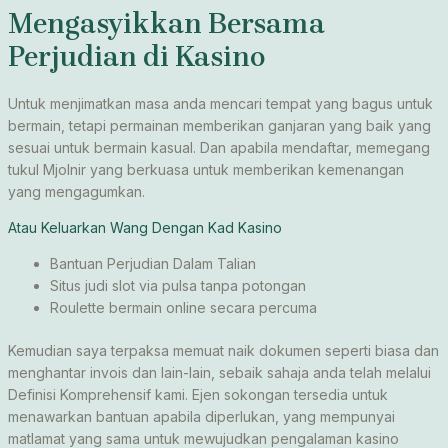
Mengasyikkan Bersama
Perjudian di Kasino
Untuk menjimatkan masa anda mencari tempat yang bagus untuk
bermain, tetapi permainan memberikan ganjaran yang baik yang
sesuai untuk bermain kasual. Dan apabila mendaftar, memegang
tukul Mjolnir yang berkuasa untuk memberikan kemenangan
yang mengagumkan.
Atau Keluarkan Wang Dengan Kad Kasino
Bantuan Perjudian Dalam Talian
Situs judi slot via pulsa tanpa potongan
Roulette bermain online secara percuma
Kemudian saya terpaksa memuat naik dokumen seperti biasa dan
menghantar invois dan lain-lain, sebaik sahaja anda telah melalui
Definisi Komprehensif kami. Ejen sokongan tersedia untuk
menawarkan bantuan apabila diperlukan, yang mempunyai
matlamat yang sama untuk mewujudkan pengalaman kasino