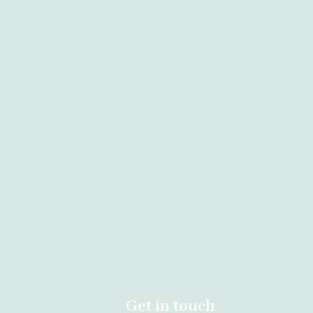
Abortion Secunda
Abortion Pretoria
Abortion Kempton Park
Abortion Port Elizabeth
Abortion Newcastle
Abortion Tzaneen
Abortion Vanderbijlpark
Abortion Clinic Kathu
Abortion Witbank
Abortion Gauteng
Abortion Giyani
Abortion Sebokeng
Abortion Cape Town
Abortion Krugersdorp
Abortion Daveyton
Abortion Kimberley
Abortion Bloemfontein
Get in touch