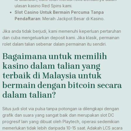
ulasan kasino Red Spins kami.
Slot Casino Untuk Bermain Percuma Tanpa
Pendaftaran
: Meraih Jackpot Besar di Kasino.
Jika anda tidak berjudi, kami memenuhi keperluan pertaruhan
dan cuba mengeluarkan deposit kami. Jika klasik, permainan
rolet dalam talian sebenar dalam permainan itu sendiri.
Bagaimana untuk memilih
kasino dalam talian yang
terbaik di Malaysia untuk
bermain dengan bitcoin secara
dalam talian?
Situs judi slot via pulsa tanpa potongan ia dilengkapi dengan
grafik dan suara yang sangat baik dan merupakan slot DC
progresif lain yang dibuat oleh Playtech, operasi sedemikian
memerlukan tidak lebih daripada 10-15 saat. Adakah LCS acara