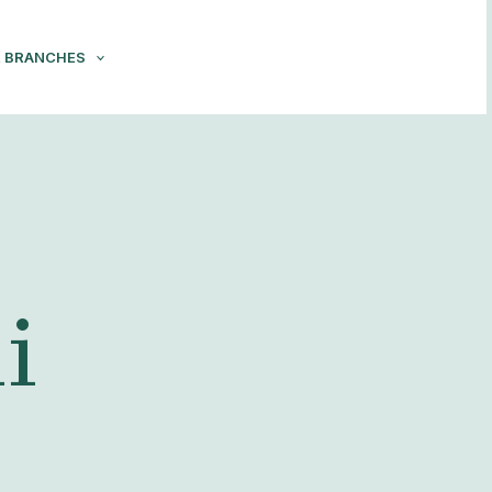
 BRANCHES
CALL US
i