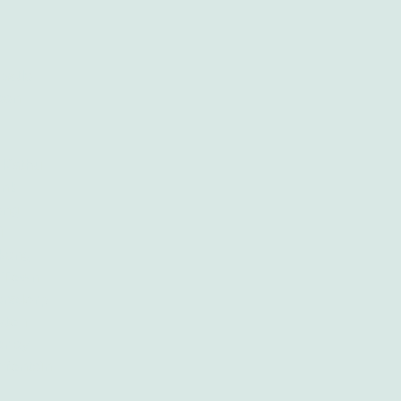
astle
een
c Kathu
ank
eng
i
keng
 Town
ersdorp
yton
erley
mfontein