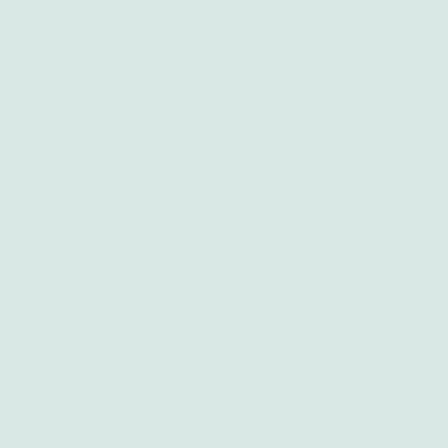
appointment.