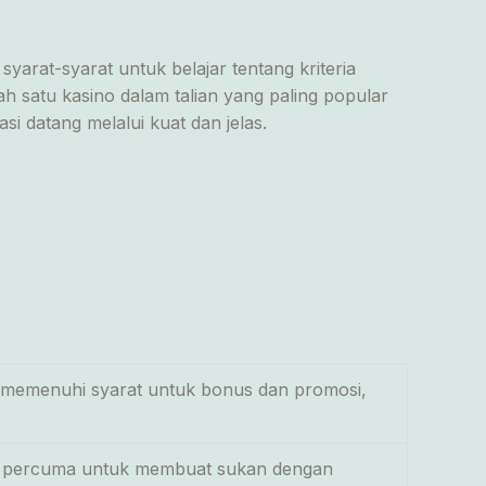
arat-syarat untuk belajar tentang kriteria
 satu kasino dalam talian yang paling popular
i datang melalui kuat dan jelas.
k memenuhi syarat untuk bonus dan promosi,
ng percuma untuk membuat sukan dengan