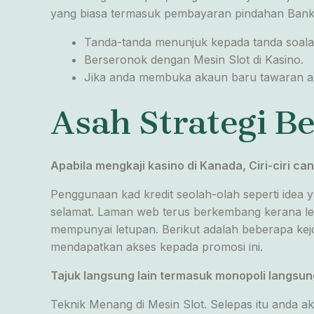
yang biasa termasuk pembayaran pindahan Bank,
Tanda-tanda menunjuk kepada tanda soala
Berseronok dengan Mesin Slot di Kasino.
Jika anda membuka akaun baru tawaran akan
Asah Strategi B
Apabila mengkaji kasino di Kanada, Ciri-ciri c
Penggunaan kad kredit seolah-olah seperti idea 
selamat. Laman web terus berkembang kerana le
mempunyai letupan. Berikut adalah beberapa kej
mendapatkan akses kepada promosi ini.
Tajuk langsung lain termasuk monopoli langsun
Teknik Menang di Mesin Slot. Selepas itu anda 