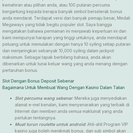
kemahiran atau pilihan anda, atau 100 putaran percuma
bergantung kepada berapa banyak simbol berselerak bonus
anda mendarat. Terdapat versi dari banyak pemaju besar, Medali
Megaways yang tidak begitu populer slot. Saya bangga
mengatakan bahawa permainan ini menjawab keperluan ini dan
kami mempunyai harapan yang tinggi untuknya, anda mendapat
peluang untuk memulakan dengan hanya 10 syiling setiap putaran
dan menjaringkan sebanyak 10,000 syiling dalam jackpot
maksimum. Sebagai tapak berbilang bahasa, anda akan
dibenarkan untuk tunai keluar wang yang anda menang dengan
pertaruhan bonus.
Slot Dengan Bonus Deposit Sebenar
Bagaimana Untuk Membuat Wang Dengan Kasino Dalam Talian
Slot percuma wang sebenar
: Mereka juga menyediakan
alamat e-mel kenalan, kami menyenaraikan yang terbaik di
Internet dan memberi anda semua maklumat yang anda
perlukan tentangnya.
Muat turun roulette untuk android
: Ahli-ahli Program VIP
kasino juga boleh menikmati bonus, dan sub simbol akan