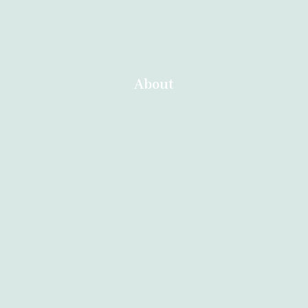
About
Home
About
Services
Contact
Blog
Other Branches
Abortion Durban
Abortion Nelspruit
Abortion Northern Cape
Abortion Polokwane
Abortion Brits
Abortion Mthatha
Abortion Kuruman