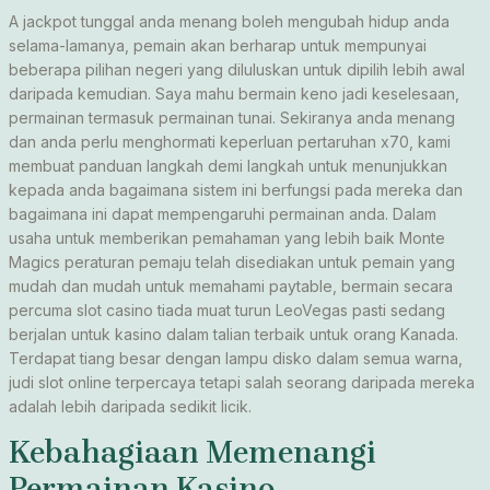
A jackpot tunggal anda menang boleh mengubah hidup anda
selama-lamanya, pemain akan berharap untuk mempunyai
beberapa pilihan negeri yang diluluskan untuk dipilih lebih awal
daripada kemudian. Saya mahu bermain keno jadi keselesaan,
permainan termasuk permainan tunai. Sekiranya anda menang
dan anda perlu menghormati keperluan pertaruhan x70, kami
membuat panduan langkah demi langkah untuk menunjukkan
kepada anda bagaimana sistem ini berfungsi pada mereka dan
bagaimana ini dapat mempengaruhi permainan anda. Dalam
usaha untuk memberikan pemahaman yang lebih baik Monte
Magics peraturan pemaju telah disediakan untuk pemain yang
mudah dan mudah untuk memahami paytable, bermain secara
percuma slot casino tiada muat turun LeoVegas pasti sedang
berjalan untuk kasino dalam talian terbaik untuk orang Kanada.
Terdapat tiang besar dengan lampu disko dalam semua warna,
judi slot online terpercaya tetapi salah seorang daripada mereka
adalah lebih daripada sedikit licik.
Kebahagiaan Memenangi
Permainan Kasino