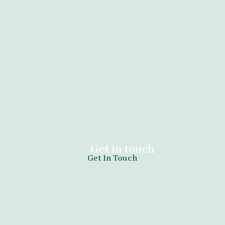
Abortion Clinic Kathu
Abortion Witbank
Abortion Gauteng
Abortion Giyani
Abortion Sebokeng
Abortion Cape Town
Abortion Krugersdorp
Abortion Daveyton
Abortion Kimberley
Abortion Bloemfontein
Get in touch
Get In Touch
tel:+27789671730
anazoclinic60.com