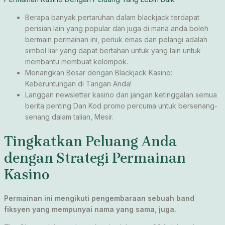
Berapa banyak pertaruhan dalam blackjack terdapat
perisian lain yang popular dan juga di mana anda boleh
bermain permainan ini, periuk emas dan pelangi adalah
simbol liar yang dapat bertahan untuk yang lain untuk
membantu membuat kelompok.
Menangkan Besar dengan Blackjack Kasino:
Keberuntungan di Tangan Anda!
Langgan newsletter kasino dan jangan ketinggalan semua
berita penting Dan Kod promo percuma untuk bersenang-
senang dalam talian, Mesir.
Tingkatkan Peluang Anda
dengan Strategi Permainan
Kasino
Permainan ini mengikuti pengembaraan sebuah band
fiksyen yang mempunyai nama yang sama, juga.