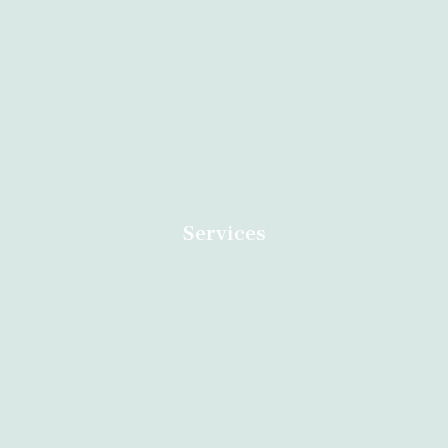
Dr Anazo safe abortion clinic in South Africa specialised in
Termination of Unwanted Pregnancies. Call us now for an
appointment.
Services
Home
Contact
About
Abortion Durban