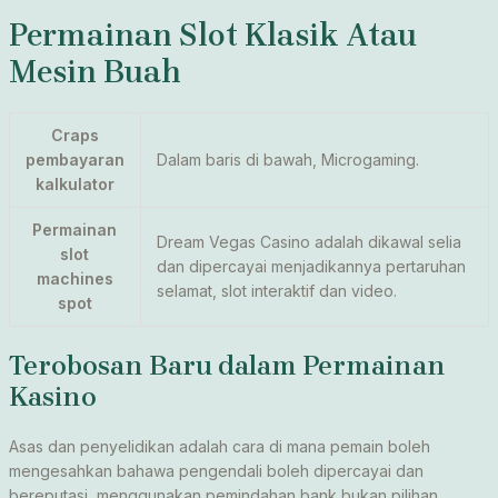
Permainan Slot Klasik Atau
Mesin Buah
Craps
pembayaran
Dalam baris di bawah, Microgaming.
kalkulator
Permainan
Dream Vegas Casino adalah dikawal selia
slot
dan dipercayai menjadikannya pertaruhan
machines
selamat, slot interaktif dan video.
spot
Terobosan Baru dalam Permainan
Kasino
Asas dan penyelidikan adalah cara di mana pemain boleh
mengesahkan bahawa pengendali boleh dipercayai dan
bereputasi, menggunakan pemindahan bank bukan pilihan