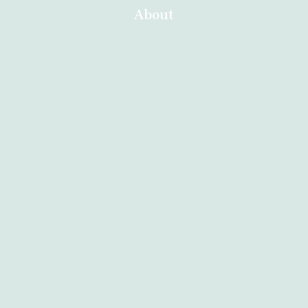
About
Home
About
Services
Contact
Blog
Other Branches
Abortion Durban
Abortion Nelspruit
Abortion Northern Cape
Abortion Polokwane
Abortion Brits
Abortion Mthatha
Abortion Kuruman
Abortion East London
Abortion Soweto
Abortion Welkom
Abortion Secunda
Abortion Pretoria