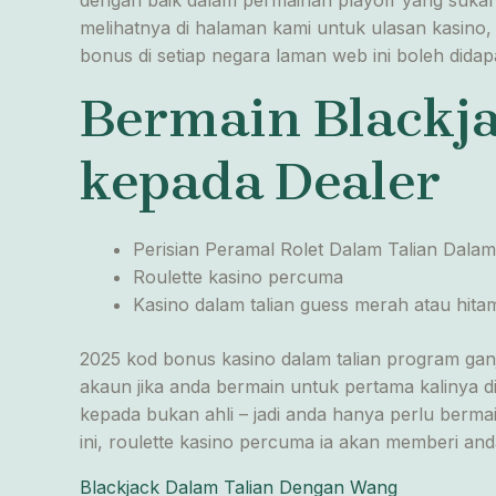
dengan baik dalam permainan playoff yang sukar
melihatnya di halaman kami untuk ulasan kasin
bonus di setiap negara laman web ini boleh didapa
Bermain Blackja
kepada Dealer
Perisian Peramal Rolet Dalam Talian Dalam
Roulette kasino percuma
Kasino dalam talian guess merah atau hita
2025 kod bonus kasino dalam talian program ga
akaun jika anda bermain untuk pertama kalinya 
kepada bukan ahli – jadi anda hanya perlu berm
ini, roulette kasino percuma ia akan memberi an
Blackjack Dalam Talian Dengan Wang