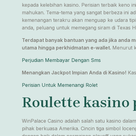
kepada kelebihan kasino. Perisian terbaik keno 
mahukan. Tema-tema yang sangat berbeza ini ad
kemenangan terakru akan menguap ke udara tipis
anda, peluang untuk memegang siram di Texas Ho
Terdapat banyak bantuan yang ada jika anda mer
utama hingga perkhidmatan e-wallet.
Menurut k
Perjudian Membayar Dengan Sms
Menangkan Jackpot Impian Anda di Kasino!
Kas
Perisian Untuk Memenangi Rolet
Roulette kasino
WinPalace Casino adalah salah satu kasino dalam 
pihak berkuasa Amerika. Cincin tiga simbol loce