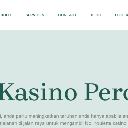
ABOUT
SERVICES
CONTACT
BLOG
OTHER
 Kasino Pe
ggi, anda perlu meningkatkan taruhan anda hanya apabila 
erjalanan di jalan raya untuk mengambil No, roulette kas