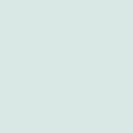
Abortion Durb
Abortion Nelsp
Abortion Nort
Cape
Abortion Polo
Abortion Brits
Abortion Mtha
Abortion Kur
Abortion East
Abortion Sowe
Abortion Wel
Abortion Secu
Abortion Preto
Abortion Kemp
Park
Abortion Port
Elizabeth
Abortion Newc