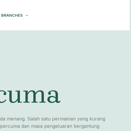
 BRANCHES
CALL US
rcuma
anda menang. Salah satu permainan yang kurang
ino percuma dan masa pengeluaran bergantung